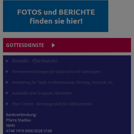
GOTTESDIENSTE
Kontakt - Pfarrkanzlei
Terminvereinbarungen für Gespräche mit Seelsorgern
Anmeldung für Taufe, Erstkommunion, Firmung, Hochzeit, etc.
Auskünfte über Gruppen, Aktivitäten
Pfarr-Caritas - Beratungsstelle für Hilfesuchende
Bankverbindung:
Pfarre Stadlau
IBAN
AT48 1919 0000 0028 3168