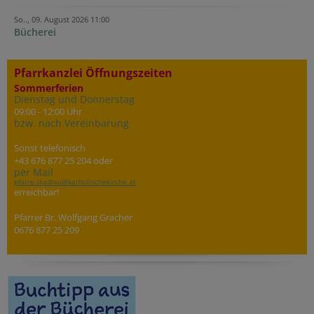
So.., 09. August 2026 11:00
Bücherei
Pfarrkanzlei Öffnungszeiten
Sommerferien
Dienstag und Donnerstag
09:00 - 12:00 Uhr
bzw. nach Vereinbarung
Sonst telefonisch
+43 676 877 25 204 oder
per Mail
pfarre.stadlau@katholischekirche.at
erreichbar!
Pfarrer Br. Wolfgang Gracher
0676 877 25 209