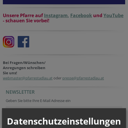
Unsere Pfarre auf
Instagram
,
Facebook
und
YouTube
- schauen Sie vorbei!
Bei Fragen/Wünschen/
Anregungen schreiben
Sie uns!
webmaster@pfarrestadlau.at
oder
presse@pfarrestadlau.at
NEWSLETTER
Tracking ID
Tracking ID
Verification code
Company website
Geben Sie bitte Ihre E-Mail Adresse ein
Datenschutzeinstellungen
Ich stimme der
Datenverarbeitung
zu.
*