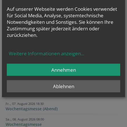
Ich habe die
Informationen zum Datenschutz
gelesen.
*
Auf unserer Webseite werden Cookies verwendet
für Social Media, Analyse, systemtechnische
Notwendigkeiten und Sonstiges. Sie können Ihre
Security token
Reference
Company website
Tracking ID
Homepage
Verification code
Zustimmung später jederzeit ändern oder
zurückziehen.
Weitere Informationen anzeigen
...
Annehmen
Ablehnen
KALENDER
Fr.., 07. August 2026 18:30
Wochentagsmesse (Abend)
Sa.., 08. August 2026 08:00
Wochentagsmesse