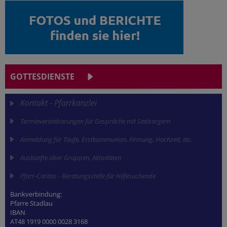
GOTTESDIENSTE
Kontakt - Pfarrkanzlei
Terminvereinbarungen für Gespräche mit Seelsorgern
Anmeldung für Taufe, Erstkommunion, Firmung, Hochzeit, etc.
Auskünfte über Gruppen, Aktivitäten
Pfarr-Caritas - Beratungsstelle für Hilfesuchende
Bankverbindung:
Pfarre Stadlau
IBAN
AT48 1919 0000 0028 3168