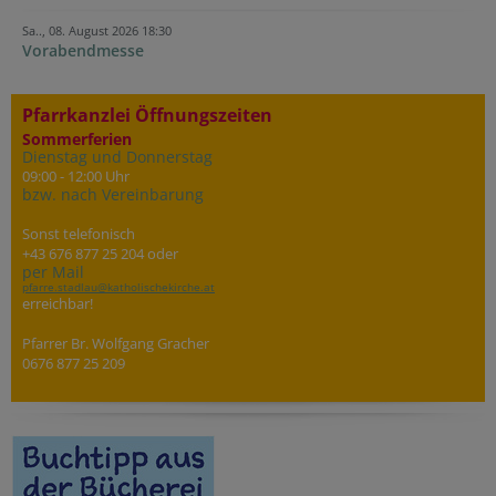
Sa.., 08. August 2026 18:30
Vorabendmesse
Pfarrkanzlei Öffnungszeiten
Sommerferien
Dienstag und Donnerstag
09:00 - 12:00 Uhr
bzw. nach Vereinbarung
Sonst telefonisch
+43 676 877 25 204 oder
per Mail
pfarre.stadlau@katholischekirche.at
erreichbar!
Pfarrer Br. Wolfgang Gracher
0676 877 25 209