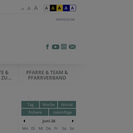
IMPRESSUM
E &
PFARRE & TEAM &
ZU...
PFARRVERBAND
Tag
Woche
Monat
frühere
zukünftige
Juni 26
Mo
Di
Mi
Do
Fr
Sa
So