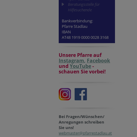
Beratungsstelle für
Hilfesuchende
Bankverbindung:
Pfarre Stadlau
IBAN
AT48 1919 0000 0028 3168
Unsere Pfarre auf
Instagram
,
Facebook
und
YouTube
-
schauen Sie vorbei!
Bei Fragen/Wünschen/
Anregungen schreiben
Sie uns!
webmaster@pfarrestadlau.at