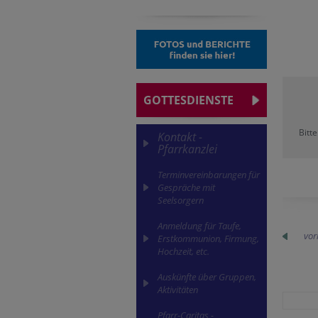
GOTTESDIENSTE
Bitt
Kontakt -
Pfarrkanzlei
Terminvereinbarungen für
Gespräche mit
Seelsorgern
Anmeldung für Taufe,
vor
Erstkommunion, Firmung,
Hochzeit, etc.
Auskünfte über Gruppen,
Aktivitäten
Pfarr-Caritas -