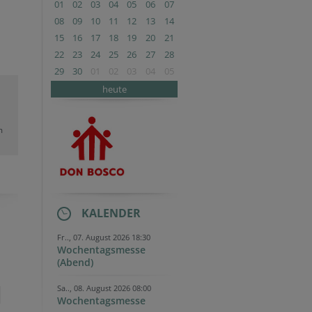
01
02
03
04
05
06
07
08
09
10
11
12
13
14
15
16
17
18
19
20
21
22
23
24
25
26
27
28
29
30
01
02
03
04
05
heute
m
KALENDER
Fr.., 07. August 2026 18:30
Wochentagsmesse
(Abend)
Sa.., 08. August 2026 08:00
Wochentagsmesse