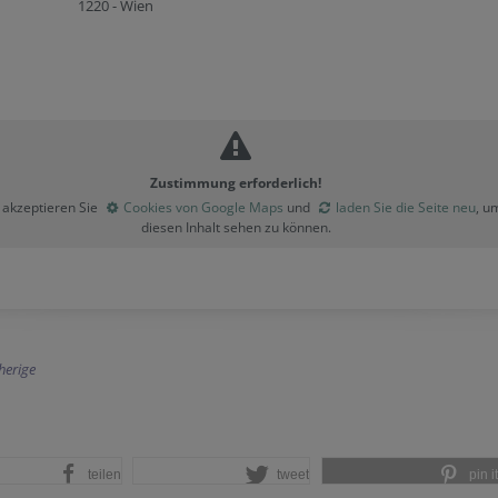
1220 - Wien
Zustimmung erforderlich!
e akzeptieren Sie
Cookies von Google Maps
und
laden Sie die Seite neu
, u
diesen Inhalt sehen zu können.
herige
teilen
tweet
pin it