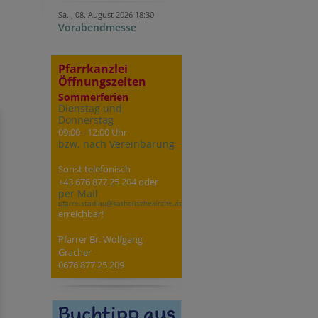
Sa.., 08. August 2026 18:30
Vorabendmesse
Pfarrkanzlei
Öffnungszeiten
Sommerferien
Dienstag und
Donnerstag
09:00 - 12:00 Uhr
bzw. nach Vereinbarung
Sonst telefonisch
+43 676 877 25 204 oder
per Mail
pfarre.stadlau@katholischekirche.at
erreichbar!
Pfarrer Br. Wolfgang
Gracher
0676 877 25 209