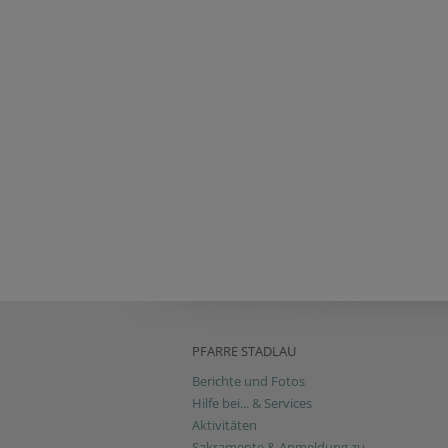
PFARRE STADLAU
Berichte und Fotos
Hilfe bei... & Services
Aktivitäten
Sakramente & Anmeldung zu...