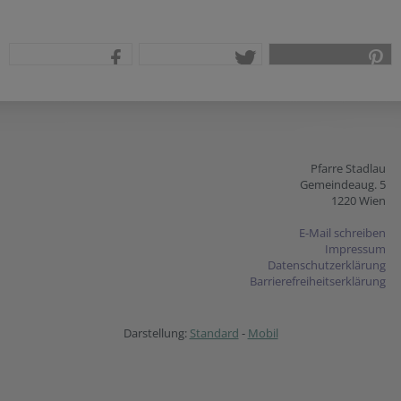
teilen
tweet
pin it
Pfarre Stadlau
Gemeindeaug. 5
1220 Wien
E-Mail schreiben
Impressum
Datenschutzerklärung
Barrierefreiheitserklärung
Darstellung:
Standard
-
Mobil