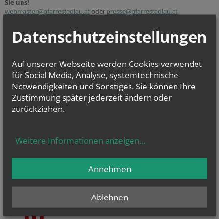
Sie uns!
webmaster@pfarrestadlau.at
oder
presse@pfarrestadlau.at
Datenschutzeinstellungen
NEWSLETTER
Geben Sie bitte Ihre E-Mail Adresse ein
Auf unserer Webseite werden Cookies verwendet
für Social Media, Analyse, systemtechnische
Notwendigkeiten und Sonstiges. Sie können Ihre
Ich stimme der
Datenverarbeitung
zu.
*
Zustimmung später jederzeit ändern oder
Ich habe die
Informationen zum Datenschutz
gelesen.
*
zurückziehen.
Weitere Informationen anzeigen
...
Annehmen
Ablehnen