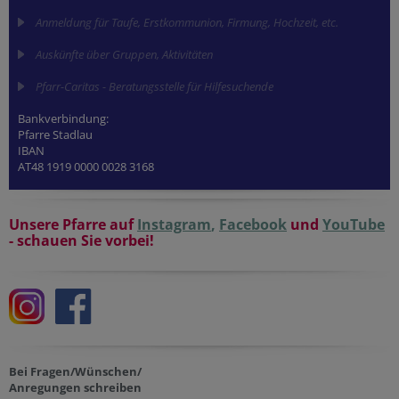
Anmeldung für Taufe, Erstkommunion, Firmung, Hochzeit, etc.
Auskünfte über Gruppen, Aktivitäten
Pfarr-Caritas - Beratungsstelle für Hilfesuchende
Bankverbindung:
Pfarre Stadlau
IBAN
AT48 1919 0000 0028 3168
Unsere Pfarre auf
Instagram
,
Facebook
und
YouTube
- schauen Sie vorbei!
Bei Fragen/Wünschen/
Anregungen schreiben