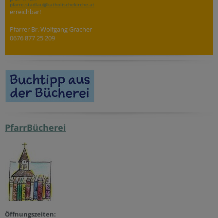
pfarre.stadlau@katholischekirche.at
erreichbar!
Pfarrer Br. Wolfgang Gracher
0676 877 25 209
PfarrBücherei
Öffnungszeiten: