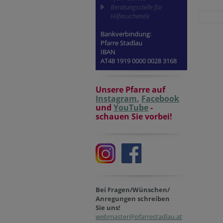
Beratungsstelle für
Hilfesuchende
Bankverbindung:
Pfarre Stadlau
IBAN
AT48 1919 0000 0028 3168
Unsere Pfarre auf
Instagram
,
Facebook
und
YouTube
-
schauen Sie vorbei!
Bei Fragen/Wünschen/
Anregungen schreiben
Sie uns!
webmaster@pfarrestadlau.at