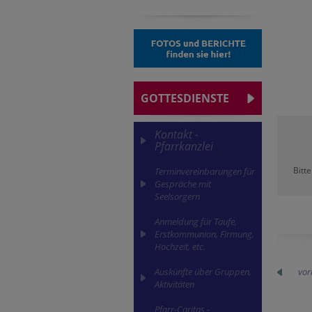
GOTTESDIENSTE
Kontakt -
Pfarrkanzlei
Bitt
Terminvereinbarungen für
Gespräche mit
Seelsorgern
Anmeldung für Taufe,
Erstkommunion, Firmung,
Hochzeit, etc.
vor
Auskünfte über Gruppen,
Aktivitäten
Pfarr-Caritas -