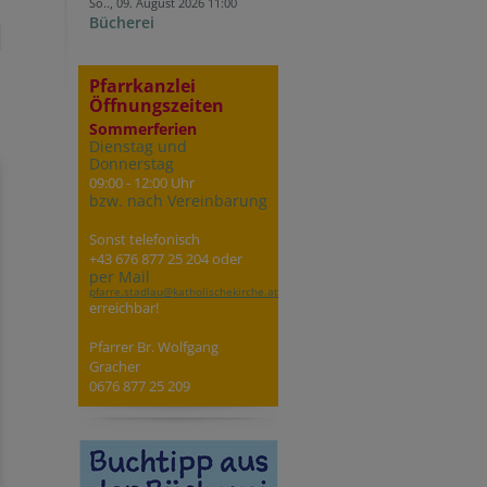
So.., 09. August 2026 11:00
Bücherei
Pfarrkanzlei
Öffnungszeiten
Sommerferien
Dienstag und
Donnerstag
09:00 - 12:00 Uhr
bzw. nach Vereinbarung
Sonst telefonisch
+43 676 877 25 204 oder
per Mail
pfarre.stadlau@katholischekirche.at
erreichbar!
Pfarrer Br. Wolfgang
Gracher
0676 877 25 209