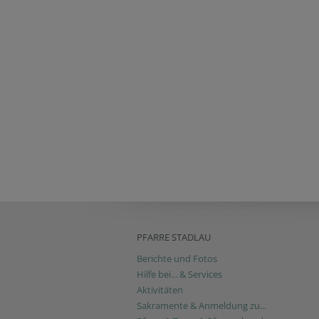
PFARRE STADLAU
Berichte und Fotos
Hilfe bei... & Services
Aktivitäten
Sakramente & Anmeldung zu...