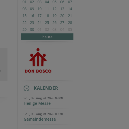
01
02
03
04
05
06
07
08
09
10
11
12
13
14
15
16
17
18
19
20
21
22
23
24
25
26
27
28
29
30
01
02
03
04
05
heute
m
KALENDER
So.., 09. August 2026 08:00
Heilige Messe
So.., 09. August 2026 09:30
Gemeindemesse