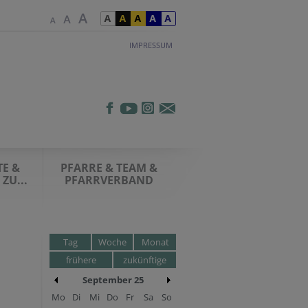
IMPRESSUM
E &
PFARRE & TEAM &
ZU...
PFARRVERBAND
Tag
Woche
Monat
frühere
zukünftige
September 25
Mo
Di
Mi
Do
Fr
Sa
So