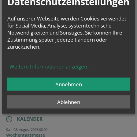
Datenschutzeinstellungen
Ich stimme der
Datenverarbeitung
zu.
*
Auf unserer Webseite werden Cookies verwendet
Ich habe die
Informationen zum Datenschutz
gelesen.
*
für Social Media, Analyse, systemtechnische
Notwendigkeiten und Sonstiges. Sie können Ihre
Zustimmung später jederzeit ändern oder
Website
Security token
Security token
Verification code
zurückziehen.
Weitere Informationen anzeigen
...
Annehmen
Ablehnen
KALENDER
Sa.., 08. August 2026 08:00
Wochentagsmesse