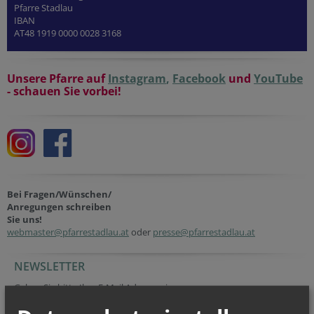
Pfarre Stadlau
IBAN
AT48 1919 0000 0028 3168
Unsere Pfarre auf
Instagram
,
Facebook
und
YouTube
- schauen Sie vorbei!
Bei Fragen/Wünschen/
Anregungen schreiben
Sie uns!
webmaster@pfarrestadlau.at
oder
presse@pfarrestadlau.at
NEWSLETTER
URL
Session ID
Website
Geben Sie bitte Ihre E-Mail Adresse ein