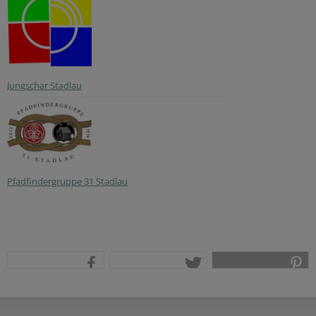
Jungschar Stadlau
Pfadfindergruppe 31 Stadlau
teilen
tweet
pin it