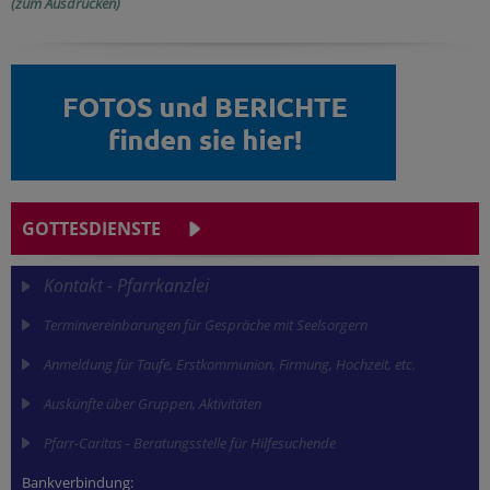
(zum Ausdrucken)
GOTTESDIENSTE
Kontakt - Pfarrkanzlei
Terminvereinbarungen für Gespräche mit Seelsorgern
Anmeldung für Taufe, Erstkommunion, Firmung, Hochzeit, etc.
Auskünfte über Gruppen, Aktivitäten
Pfarr-Caritas - Beratungsstelle für Hilfesuchende
Bankverbindung: