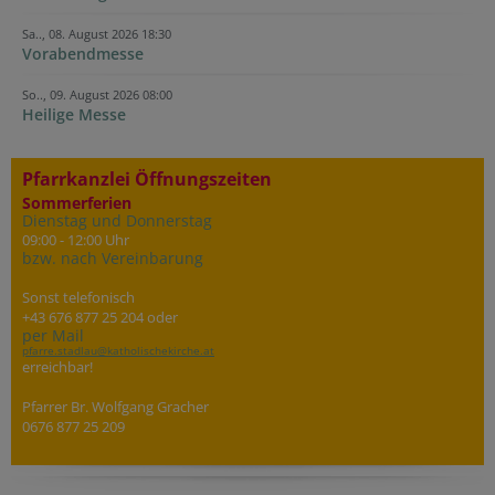
Sa.., 08. August 2026 18:30
Vorabendmesse
So.., 09. August 2026 08:00
Heilige Messe
Pfarrkanzlei Öffnungszeiten
Sommerferien
Dienstag und Donnerstag
09:00 - 12:00 Uhr
bzw. nach Vereinbarung
Sonst telefonisch
+43 676 877 25 204 oder
per Mail
pfarre.stadlau@katholischekirche.at
erreichbar!
Pfarrer Br. Wolfgang Gracher
0676 877 25 209