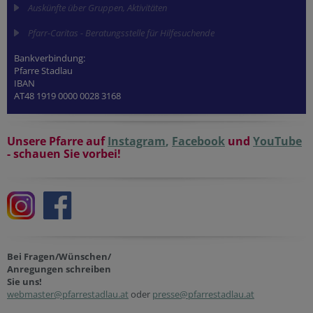
Auskünfte über Gruppen, Aktivitäten
Pfarr-Caritas - Beratungsstelle für Hilfesuchende
Bankverbindung:
Pfarre Stadlau
IBAN
AT48 1919 0000 0028 3168
Unsere Pfarre auf
Instagram
,
Facebook
und
YouTube
- schauen Sie vorbei!
Bei Fragen/Wünschen/
Anregungen schreiben
Sie uns!
webmaster@pfarrestadlau.at
oder
presse@pfarrestadlau.at