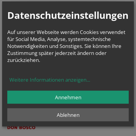
NEWSLETTER
Datenschutzeinstellungen
Geben Sie bitte Ihre E-Mail Adresse ein
Auf unserer Webseite werden Cookies verwendet
für Social Media, Analyse, systemtechnische
Ich stimme der
Datenverarbeitung
zu.
*
Notwendigkeiten und Sonstiges. Sie können Ihre
Ich habe die
Informationen zum Datenschutz
gelesen.
*
Zustimmung später jederzeit ändern oder
zurückziehen.
Weitere Informationen anzeigen
...
Annehmen
Ablehnen