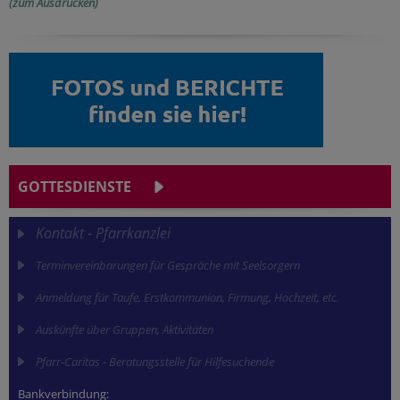
(zum Ausdrucken)
GOTTESDIENSTE
Kontakt - Pfarrkanzlei
Terminvereinbarungen für Gespräche mit Seelsorgern
Anmeldung für Taufe, Erstkommunion, Firmung, Hochzeit, etc.
Auskünfte über Gruppen, Aktivitäten
Pfarr-Caritas - Beratungsstelle für Hilfesuchende
Bankverbindung: