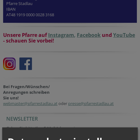
Pfarre Stadlau
IBAN
AT48 1919 0000 0028 3168
Unsere Pfarre auf
Instagram
,
Facebook
und
YouTube
- schauen Sie vorbei!
Bei Fragen/Wünschen/
Anregungen schreiben
Sie uns!
webmaster@pfarrestadlau.at
oder
presse@pfarrestadlau.at
NEWSLETTER
Secondary phone
Fax
Homepage
URL
Session ID
Fax
Session ID
Geben Sie bitte Ihre E-Mail Adresse ein