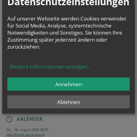
Datenschutzeinstellungen
Ich stimme der
Datenverarbeitung
zu.
*
Auf unserer Webseite werden Cookies verwendet
Ich habe die
Informationen zum Datenschutz
gelesen.
*
für Social Media, Analyse, systemtechnische
Notwendigkeiten und Sonstiges. Sie können Ihre
Zustimmung später jederzeit ändern oder
Website
Security token
Tracking ID
Session ID
Homepage
zurückziehen.
Weitere Informationen anzeigen
...
Annehmen
Ablehnen
KALENDER
Do.., 06. August 2026 08:00
Wochentagsmesse