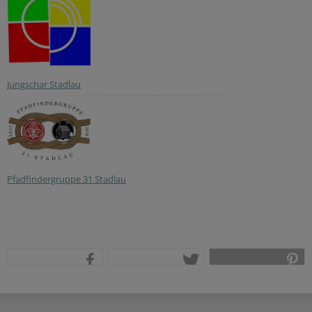
Jungschar Stadlau
Pfadfindergruppe 31 Stadlau
teilen
tweet
pin it