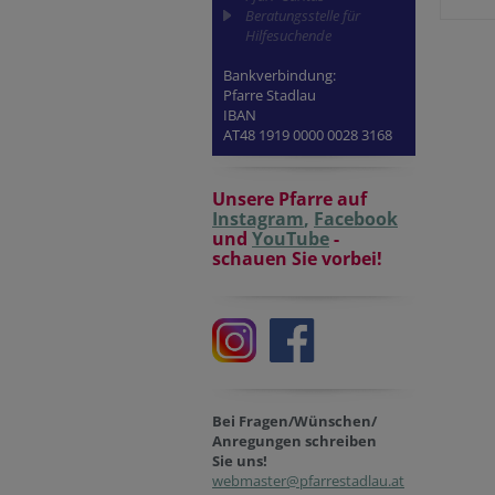
Beratungsstelle für
Hilfesuchende
Bankverbindung:
Pfarre Stadlau
IBAN
AT48 1919 0000 0028 3168
Unsere Pfarre auf
Instagram
,
Facebook
und
YouTube
-
schauen Sie vorbei!
Bei Fragen/Wünschen/
Anregungen schreiben
Sie uns!
webmaster@pfarrestadlau.at