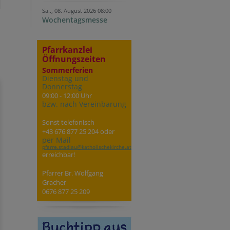
Sa.., 08. August 2026 08:00
Wochentagsmesse
Pfarrkanzlei
Öffnungszeiten
Sommerferien
Dienstag und
Donnerstag
09:00 - 12:00 Uhr
bzw. nach Vereinbarung
Sonst telefonisch
+43 676 877 25 204 oder
per Mail
pfarre.stadlau@katholischekirche.at
erreichbar!
Pfarrer Br. Wolfgang
Gracher
0676 877 25 209