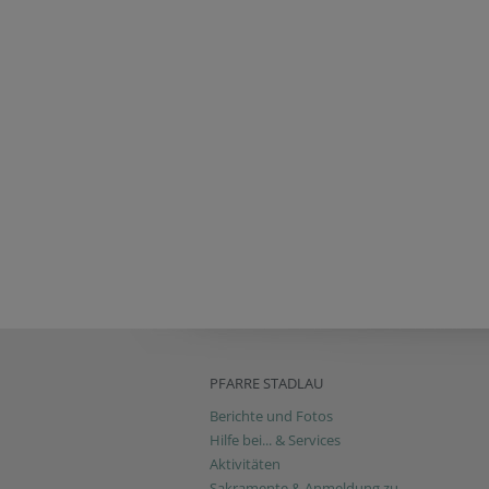
PFARRE STADLAU
Berichte und Fotos
Hilfe bei... & Services
Aktivitäten
Sakramente & Anmeldung zu...