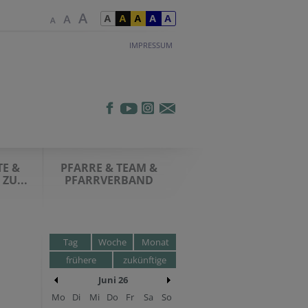
IMPRESSUM
E &
PFARRE & TEAM &
ZU...
PFARRVERBAND
Tag
Woche
Monat
frühere
zukünftige
Juni 26
Mo
Di
Mi
Do
Fr
Sa
So