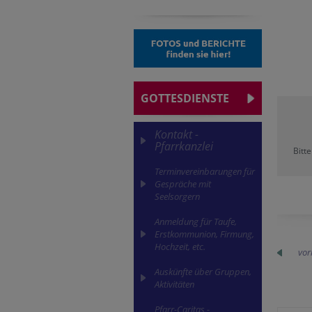
GOTTESDIENSTE
Kontakt -
Pfarrkanzlei
Bitt
Terminvereinbarungen für
Gespräche mit
Seelsorgern
Anmeldung für Taufe,
Erstkommunion, Firmung,
Hochzeit, etc.
vor
Auskünfte über Gruppen,
Aktivitäten
Pfarr-Caritas -