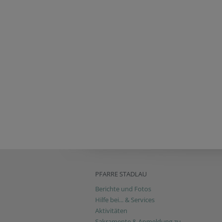
PFARRE STADLAU
Berichte und Fotos
Hilfe bei... & Services
Aktivitäten
Sakramente & Anmeldung zu...