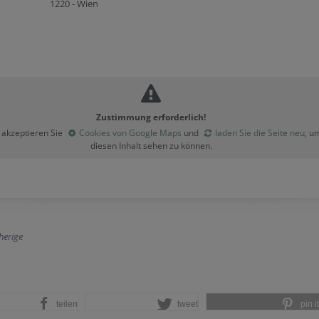
1220 - Wien
Zustimmung erforderlich!
e akzeptieren Sie
Cookies von Google Maps
und
laden Sie die Seite neu
, u
diesen Inhalt sehen zu können.
herige
teilen
tweet
pin it