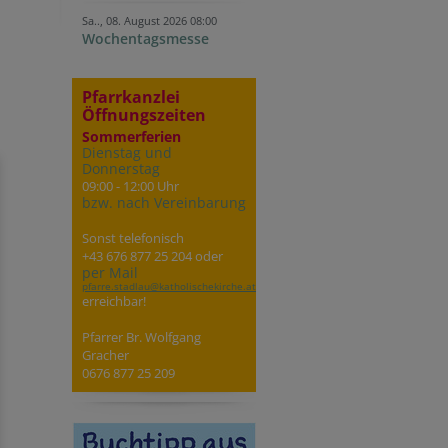
Sa.., 08. August 2026 08:00
Wochentagsmesse
Pfarrkanzlei
Öffnungszeiten
Sommerferien
Dienstag und
Donnerstag
09:00 - 12:00 Uhr
bzw. nach Vereinbarung
Sonst telefonisch
+43 676 877 25 204 oder
per Mail
pfarre.stadlau@katholischekirche.at
erreichbar!
Pfarrer Br. Wolfgang
Gracher
0676 877 25 209