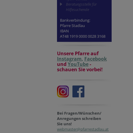
Beratungsstelle für
Hilfesuchende
Bankverbindung:
Pfarre Stadlau
IBAN
AT48 1919 0000 0028 3168
Unsere Pfarre auf
Instagram
,
Facebook
und
YouTube
-
schauen Sie vorbei!
Bei Fragen/Wünschen/
Anregungen schreiben
Sie uns!
webmaster@pfarrestadlau.at