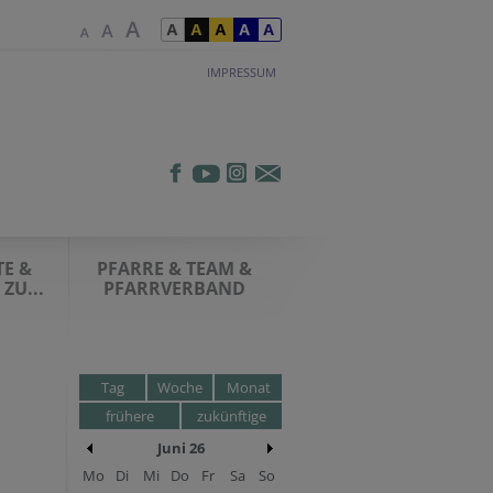
IMPRESSUM
E &
PFARRE & TEAM &
ZU...
PFARRVERBAND
Tag
Woche
Monat
frühere
zukünftige
Juni 26
Mo
Di
Mi
Do
Fr
Sa
So