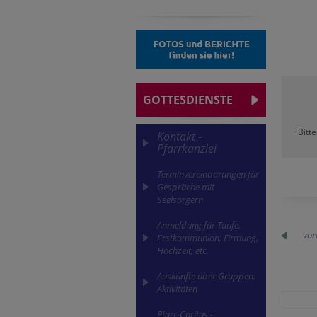
GOTTESDIENSTE
Bitt
Kontakt -
Pfarrkanzlei
Terminvereinbarungen für
Gespräche mit
Seelsorgern
Anmeldung für Taufe,
vor
Erstkommunion, Firmung,
Hochzeit, etc.
Auskünfte über Gruppen,
Aktivitäten
Pfarr-Caritas -