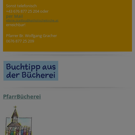
Sonst telefonisch
+43 676 877 25 204 oder
per Mail
pfarre.stadlau@katholischekirche.at
erreichbar!
Pfarrer Br. Wolfgang Gracher
0676 877 25 209
PfarrBücherei