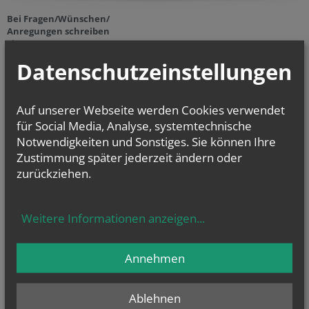
Bei Fragen/Wünschen/
Anregungen schreiben
Sie uns!
webmaster@pfarrestadlau.at
oder
presse@pfarrestadlau.at
Datenschutzeinstellungen
NEWSLETTER
Auf unserer Webseite werden Cookies verwendet
Geben Sie bitte Ihre E-Mail Adresse ein
für Social Media, Analyse, systemtechnische
Notwendigkeiten und Sonstiges. Sie können Ihre
Zustimmung später jederzeit ändern oder
Ich stimme der
Datenverarbeitung
zu.
*
zurückziehen.
Ich habe die
Informationen zum Datenschutz
gelesen.
*
Weitere Informationen anzeigen
...
Annehmen
Ablehnen