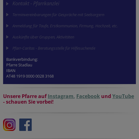
Kontakt - Pfarrkanzlei
Terminvereinbarungen für Gespräche mit Seelsorgern
Anmeldung für Taufe, Erstkommunion, Firmung, Hochzeit, etc.
Auskünfte über Gruppen, Aktivitäten
Pfarr-Caritas - Beratungsstelle für Hilfesuchende
Bankverbindung:
Pfarre Stadlau
IBAN
AT48 1919 0000 0028 3168
Unsere Pfarre auf
Instagram
,
Facebook
und
YouTube
- schauen Sie vorbei!