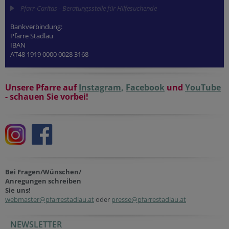
Pfarr-Caritas - Beratungsstelle für Hilfesuchende
Bankverbindung:
Pfarre Stadlau
IBAN
AT48 1919 0000 0028 3168
Unsere Pfarre auf
Instagram
,
Facebook
und
YouTube
- schauen Sie vorbei!
Bei Fragen/Wünschen/
Anregungen schreiben
Sie uns!
webmaster@pfarrestadlau.at
oder
presse@pfarrestadlau.at
NEWSLETTER