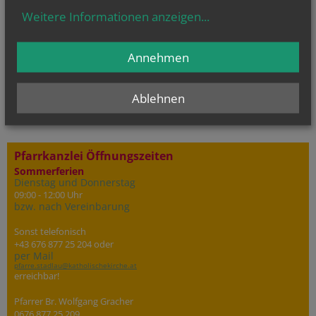
Weitere Informationen anzeigen
...
So.., 09. August 2026 08:00
Heilige Messe
Annehmen
So.., 09. August 2026 09:30
Gemeindemesse
Ablehnen
So.., 09. August 2026 11:00
Bücherei
Pfarrkanzlei Öffnungszeiten
Sommerferien
Dienstag und Donnerstag
09:00 - 12:00 Uhr
bzw. nach Vereinbarung
Sonst telefonisch
+43 676 877 25 204 oder
per Mail
pfarre.stadlau@katholischekirche.at
erreichbar!
Pfarrer Br. Wolfgang Gracher
0676 877 25 209