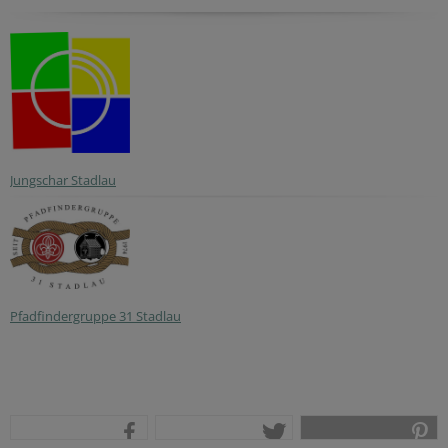
Jungschar Stadlau
Pfadfindergruppe 31 Stadlau