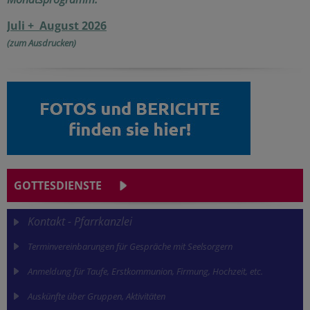
Juli + August 2026
(zum Ausdrucken)
GOTTESDIENSTE
Kontakt - Pfarrkanzlei
Terminvereinbarungen für Gespräche mit Seelsorgern
Anmeldung für Taufe, Erstkommunion, Firmung, Hochzeit, etc.
Auskünfte über Gruppen, Aktivitäten