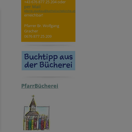
+43 676 877 25 204 oder
per Mail
pfarre.stadlau@katholischekirche.at
erreichbar!
Pfarrer Br. Wolfgang
Gracher
0676 877 25 209
PfarrBücherei