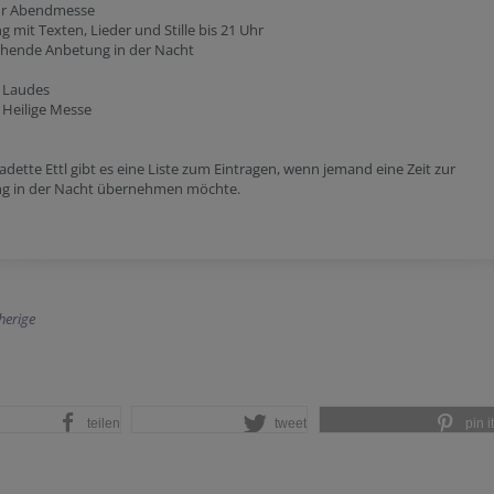
hr Abendmesse
 mit Texten, Lieder und Stille bis 21 Uhr
hende Anbetung in der Nacht
r Laudes
 Heilige Messe
adette Ettl gibt es eine Liste zum Eintragen, wenn jemand eine Zeit zur
g in der Nacht übernehmen möchte.
herige
teilen
tweet
pin it