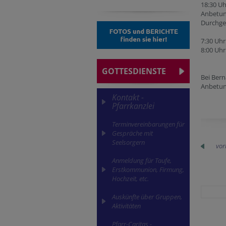
18:30 U
Anbetung
Durchge
7:30 Uh
8:00 Uhr
GOTTESDIENSTE
Bei Bern
Anbetun
Kontakt -
Pfarrkanzlei
Terminvereinbarungen für
Gespräche mit
Seelsorgern
vor
Anmeldung für Taufe,
Erstkommunion, Firmung,
Hochzeit, etc.
Auskünfte über Gruppen,
Aktivitäten
Pfarr-Caritas -