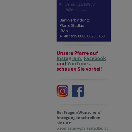
Beratungsstelle für
Hilfesuchende
Bankverbindung:
Pfarre Stadlau
IBAN
AT48 1919 0000 0028 3168
Unsere Pfarre auf
Instagram
,
Facebook
und
YouTube
-
schauen Sie vorbei!
Bei Fragen/Wünschen/
Anregungen schreiben
Sie uns!
webmaster@pfarrestadlau.at