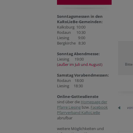
Sonntagsmessen in den
KaRoLieBe-Gemeinden:
Kalksburg 10:00
Rodaun 10:30
Liesing 9:00
Bergkirche 8:30
Sonntag Abendmesse:
Liesing 19:00
(außer im Juli und August)
Bitt
Samstag Vorabendmessen:
Rodaun 18:00
Liesing 18:30
Online-Gottesdienste
sind über die
Homepage der
Pfarre Liesing
bzw.
Facebook
vor
Pfarrverband KaRoLieBe
abrufbar
weitere Möglichkeiten und