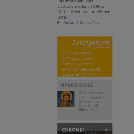
Informationen über
Livestream oder im ORF an
Gottesdiensten teilzunehmen
unter
Netzwerk Gottesdienst
Evangelium
von heute
Mt 17, 1–9 Fest der
Verklärung des Herrn
Er wurde vor ihnen
verwandelt; sein Gesicht
leuchtete wie die Sonne
NAMENSTAGE
Hl. Felicissimus
und hl. Agapitus,
Hl. Gezelinus
(Gozelin), Hl.
Gilbert, Hl....
CHRONIK