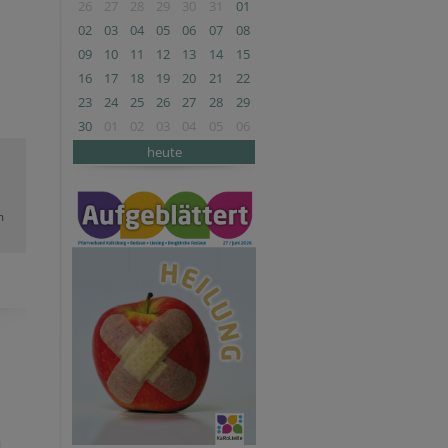
26
27
28
29
30
31
01
02
03
04
05
06
07
08
09
10
11
12
13
14
15
16
17
18
19
20
21
22
23
24
25
26
27
28
29
30
01
02
03
04
05
06
heute
m