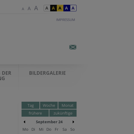
IMPRESSUM
 DER
BILDERGALERIE
NG
Tag
Woche
Monat
frühere
zukünftige
September 24
Mo
Di
Mi
Do
Fr
Sa
So