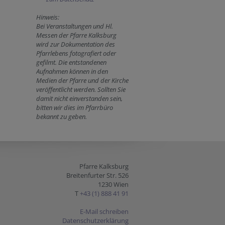
Hinweis:
Bei Veranstaltungen und Hl.
Messen der Pfarre Kalksburg
wird zur Dokumentation des
Pfarrlebens fotografiert oder
gefilmt. Die entstandenen
Aufnahmen können in den
Medien der Pfarre und der Kirche
veröffentlicht werden. Sollten Sie
damit nicht einverstanden sein,
bitten wir dies im Pfarrbüro
bekannt zu geben.
Pfarre Kalksburg
Breitenfurter Str. 526
1230 Wien
T
+43 (1) 888 41 91
E-Mail schreiben
Datenschutzerklärung