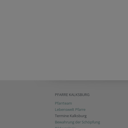
PFARRE KALKSBURG
Pfarrteam
Lebenswelt Pfarre
Termine Kalksburg
Bewahrung der Schöpfung