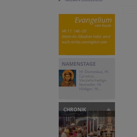
Evangelium
von heute
Mt 17, 14b–20
Wenn ihr Glauben habt, wird
euch nichts unmöglich sein
NAMENSTAGE
Hl. Dominikus, Hl.
Cyriakus, ,
Vierzehn heilige
Nothelfer, Hl.
Hildiger, Hl....
CHRONIK