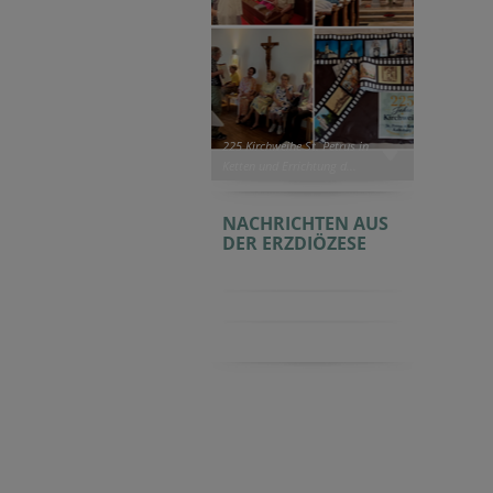
225 Kirchweihe St. Petrus in
Ketten und Errichtung d...
NACHRICHTEN AUS
DER ERZDIÖZESE