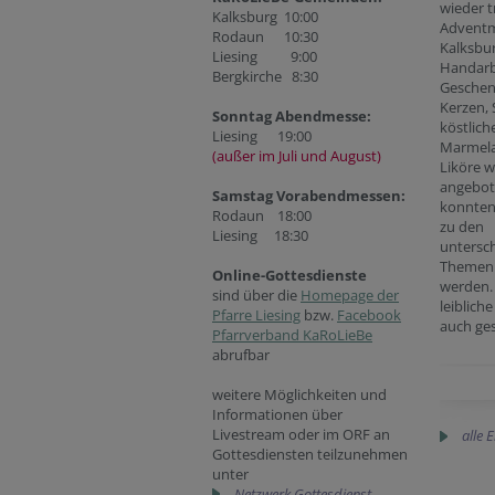
wieder t
Kalksburg 10:00
Adventm
Rodaun 10:30
Kalksbur
Liesing 9:00
Handarb
Bergkirche 8:30
Geschenk
Kerzen,
Sonntag Abendmesse:
köstlich
Liesing 19:00
Marmel
(außer im Juli und August)
Liköre 
angebot
Samstag Vorabendmessen:
konnten
Rodaun 18:00
zu den
Liesing 18:30
untersch
Themen
Online-Gottesdienste
werden.
sind über die
Homepage der
leiblich
Pfarre Liesing
bzw.
Facebook
auch ges
Pfarrverband KaRoLieBe
abrufbar
weitere Möglichkeiten und
Informationen über
Livestream oder im ORF an
alle 
Gottesdiensten teilzunehmen
unter
Netzwerk Gottesdienst