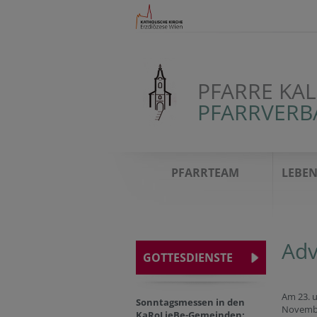
PFARRE KA
PFARRVERB
PFARRTEAM
LEBEN
Adv
GOTTESDIENSTE
Am 23. u
Sonntagsmessen in den
Novembe
KaRoLieBe-Gemeinden: