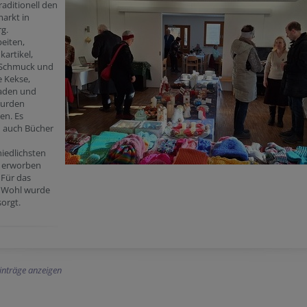
raditionell den
arkt in
g.
eiten,
artikel,
 Schmuck und
e Kekse,
aden und
wurden
en. Es
 auch Bücher
iedlichsten
 erworben
 Für das
e Wohl wurde
orgt.
Einträge anzeigen