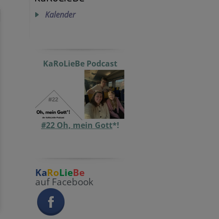
Kalender
KaRoLieBe Podcast
#22 Oh, mein Gott
*!
Ka
Ro
Lie
Be
auf Facebook