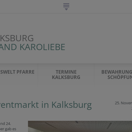
LKSBURG
AND KAROLIEBE
SWELT PFARRE
TERMINE
BEWAHRUNG
KALKSBURG
SCHÖPFU
entmarkt in Kalksburg
25. Nove
nd 24.
r gab es