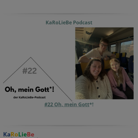
KaRoLieBe Podcast
#22 Oh, mein Gott
*!
Ka
Ro
Lie
Be