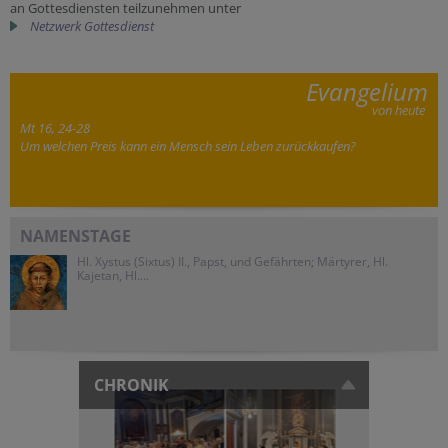
an Gottesdiensten teilzunehmen unter
Netzwerk Gottesdienst
Evangelium
von heute
Mt 16, 24-28
Um welchen Preis kann ein Mensch sein Leben zurückkaufen?
NAMENSTAGE
Hl. Xystus (Sixtus) II., Papst, und Gefährten; Märtyrer, Hl.
Kajetan, Hl....
CHRONIK