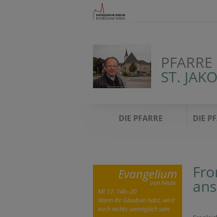
PFARRE
ST. JAK
DIE PFARRE
DIE P
Fro
Evangelium
ans
von heute
Mt 17, 14b–20
Wenn ihr Glauben habt, wird
euch nichts unmöglich sein