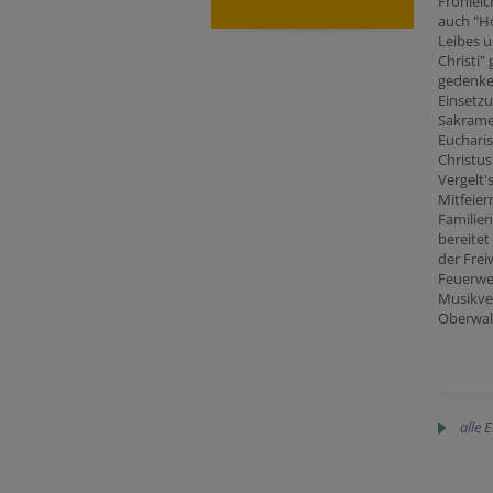
Fronlei
auch "H
Leibes u
Christi"
gedenke
Einsetz
Sakrame
Eucharis
Christus
Vergelt'
Mitfeier
Familien,
bereitet
der Frei
Feuerwe
Musikve
Oberwal
alle 