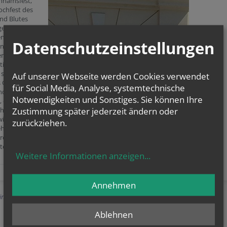
chnamsfest,
ochfest des
nd Blutes
 genannt. Wir
n der
Datenschutzeinstellungen
ung des
ntes der
tie durch Jesu
 selbst.
Auf unserer Webseite werden Cookies verwendet
s Gott allen
für Social Media, Analyse, systemtechnische
nden, den
Notwendigkeiten und Sonstiges. Sie können Ihre
 die die Altäre
Zustimmung später jederzeit ändern oder
 haben sowie
willigen
zurückziehen.
hr und dem
rein
tersdorf.
Weitere Informationen anzeigen
...
Annehmen
Einträge anzeigen
Ablehnen