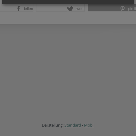
teilen
tweet
pin it
Darstellung:
Standard
-
Mobil