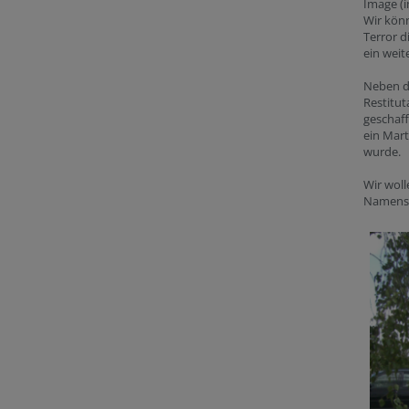
Image (i
Wir kön
Terror d
ein weit
Neben d
Restitut
geschaff
ein Mart
wurde.
Wir woll
Namenspa