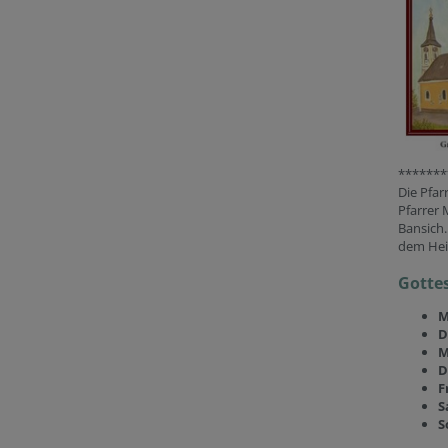
*******
Die Pfar
Pfarrer 
Bansich.
dem Heil
Gottes
M
D
M
D
F
S
S