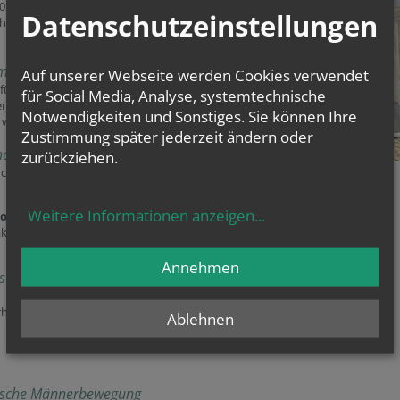
30 min. davor Rosenkranzgebet, am
Datenschutzeinstellungen
h nach der Messe.
messen
Auf unserer Webseite werden Cookies verwendet
l für unser Kinder und Jugendlichen
für Social Media, Analyse, systemtechnische
ren Familien gestaltet) - neue
Notwendigkeiten und Sonstiges. Sie können Ihre
 werden im Kalender angekündigt.
Zustimmung später jederzeit ändern oder
har
zurückziehen.
chen und Buben von 7 - 12 Jahren)
Weitere Informationen anzeigen
...
onnerstags 15:30 - 17:00 Uhr
aktuell ausgesetzt)
Annehmen
ische Frauenbewegung
rheim 1. Stock, jeweils 9 - 11 Uhr)
Ablehnen
ische Männerbewegung