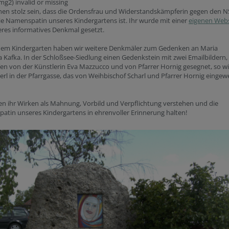
mg2) invalid or missing
nen stolz sein, dass die Ordensfrau und Widerstandskämpferin gegen den N
ie Namenspatin unseres Kindergartens ist. Ihr wurde mit einer
eigenen Webs
eres informatives Denkmal gesetzt.
em Kindergarten haben wir weitere Denkmäler zum Gedenken an Maria
a Kafka. In der Schloßsee-Siedlung einen Gedenkstein mit zwei Emailbildern,
en von der Künstlerin Eva Mazzucco und von Pfarrer Hornig gesegnet, so w
erl in der Pfarrgasse, das von Weihbischof Scharl und Pfarrer Hornig eingew
en ihr Wirken als Mahnung, Vorbild und Verpflichtung verstehen und die
tin unseres Kindergartens in ehrenvoller Erinnerung halten!