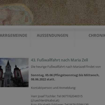
FARRGEMEINDE
AUSSENDUNGEN
CHRONI
43. Fußwallfahrt nach Maria Zell
Die heurige Fußwallfahrt nach Mariazell findet von
Sonntag, 05.06 (Pfingstsonntag) bis Mittwoch,
08.06.2022 statt.
Kontaktperson und Anmeldung:
Herr Josef Tüchler: Tel 0677/62046515
(j.tuechler@kabsi.at)
Frau Elisabeth Schlager: Tel 0676/5586139