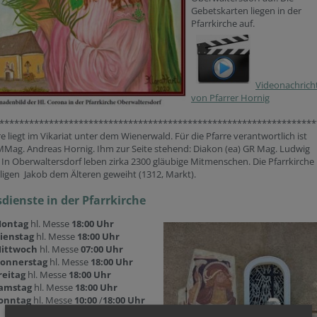
Gebetskarten liegen in der
Pfarrkirche auf.
Videonachrich
von Pfarrer Hornig
****************************************************************
re liegt im Vikariat unter dem Wienerwald. Für die Pfarre verantwortlich ist
MMag. Andreas Hornig. Ihm zur Seite stehend: Diakon (ea) GR Mag. Ludwig
 In Oberwaltersdorf leben zirka 2300 gläubige Mitmenschen. Die Pfarrkirche 
igen Jakob dem Älteren geweiht (1312, Markt).
dienste in der Pfarrkirche
ontag
hl. Messe
18:00 Uhr
ienstag
hl. Messe
18:00 Uhr
ittwoch
hl. Messe
07:00 Uhr
onnerstag
hl. Messe
18:00 Uhr
reitag
hl. Messe
18:00 Uhr
amstag
hl. Messe
18:00 Uhr
onntag
hl. Messe
10:00
/
18:00 Uhr