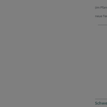
(im Pfar
neue Te
---------
------------
Schwe