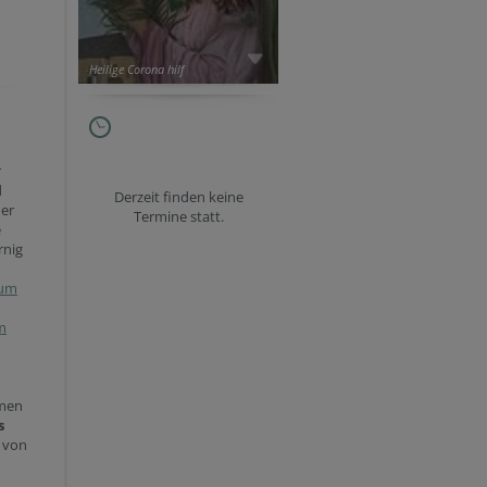
Heilige Corona hilf
r
d
Derzeit finden keine
der
Termine statt.
e
rnig
zum
m
amen
s
 von