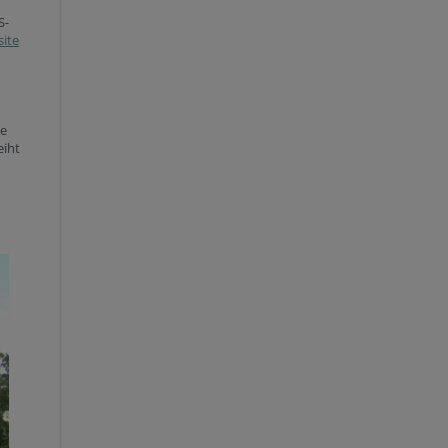
S-
ite
ie
eiht