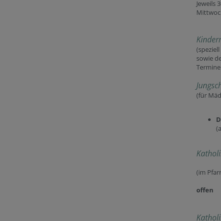
Jeweils 
Mittwoc
Kinder
(speziel
sowie de
Termine
Jungsc
(für Mäd
D
(
Kathol
(im Pfar
offen
Kathol