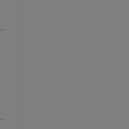
----
----