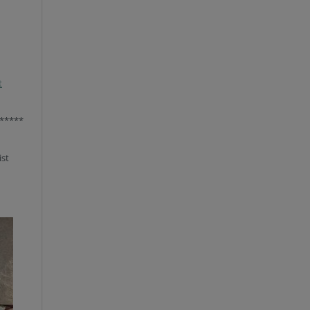
t
*****
ist