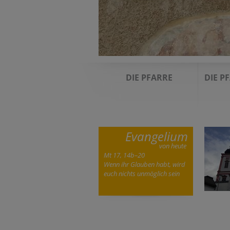
DIE PFARRE
DIE P
Evangelium
von heute
Mt 17, 14b–20
Wenn ihr Glauben habt, wird
euch nichts unmöglich sein