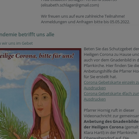
(elisabeth.schlager@gmail.com)
Wir freuen uns auf eure zahlreiche Teilnahme!
Anmeldungen und Anfragen bitte bis 05.05.2022.
ndemie betrifft uns alle
 wir uns im Gebet
Beten Sie das Schutzgebet de
Heiligen Corona zu Hause un
auch vor dem Gnadenbild in 
Pfarrkirche. Hier finden Sie di
Anbetungshilfe die Pfarrer Ho
für Sie erstellt hat.
Corona Gebetskarte einzeln 
Ausdrucken
Corona Gebetskarte 4fach zu
Ausdrucken
Pfarrer Hornig ruft in dieser
Videonachricht zur gemeins
Anbetung des Gnadenbilde
der Heiligen Corona
(gemalt
Klara Hartl) in der Pfarrkirche
Oberwaltersdorf auf. Die