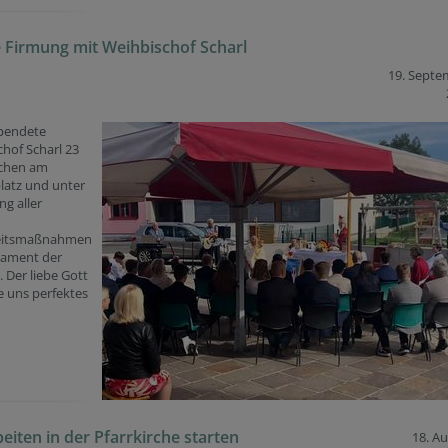
e Firmung mit Weihbischof Scharl
19. Septe
pendete
hof Scharl 23
ichen am
latz und unter
ng aller
eitsmaßnahmen
rament der
 Der liebe Gott
e uns perfektes
eiten in der Pfarrkirche starten
18. A