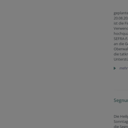
geplant
20.08.20
ist die F
Verwend
hochqual
SEFRA-F
an die 
Oberwalt
die tatkr
Unterst
mehr
Segnun
Die Heil
Sonntag
die Segn