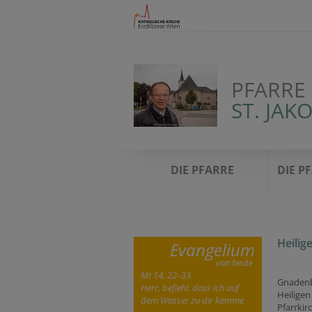
PFARRE
ST. JAK
DIE PFARRE
DIE P
Heilig
Evangelium
von heute
Mt 14, 22–33
Gnadenb
Herr, befiehl, dass ich auf
Heiligen
dem Wasser zu dir komme
Pfarrkir