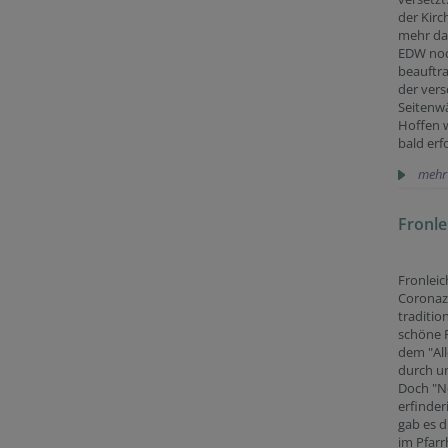
der Kirc
mehr da
EDW noc
beauftr
der ver
Seitenw
Hoffen w
bald erf
mehr
Fronl
Fronlei
Coronaz
traditio
schöne 
dem "All
durch u
Doch "N
erfinder
gab es d
im Pfarr