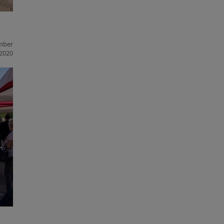
mber
2020