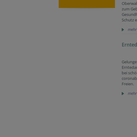
Oberwalt
zum Geb
Gesundh
Schutz e
mehr
Ernted
Gelunge
Ernteda
bei sch
coronab
Freien.
mehr