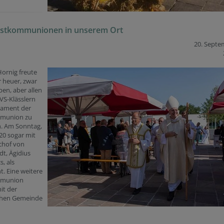
Erstkommunionen in unserem Ort
20. Septe
Hornig freute
r heuer, zwar
en, aber allen
VS-Klässlern
rament der
munion zu
. Am Sonntag,
20 sogar mit
chof von
dt, Ägidius
s, als
t. Eine weitere
mmunion
it der
chen Gemeinde