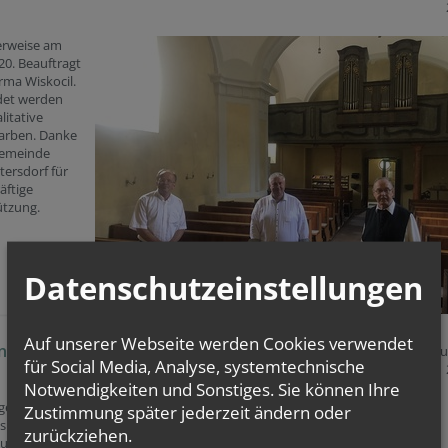
erweise am
20. Beauftragt
irma Wiskocil.
et werden
itative
arben. Danke
Gemeinde
ersdorf für
äftige
ützung.
Datenschutzeinstellungen
Auf unserer Webseite werden Cookies verwendet
g "Corona"-Bild durch Bischofsvikar Hübner
16. A
für Social Media, Analyse, systemtechnische
Notwendigkeiten und Sonstiges. Sie können Ihre
ige
Zustimmung später jederzeit ändern oder
smesse und
zurückziehen.
ung des Bildes