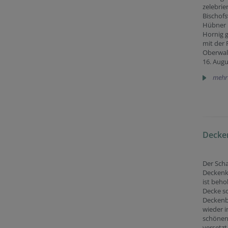
zelebrie
Bischofs
Hübner 
Hornig 
mit der
Oberwal
16. Augu
mehr
Decken
Der Sch
Deckenk
ist beh
Decke s
Decken
wieder i
schönen
versetzt