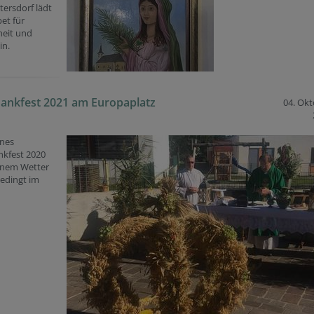
ersdorf lädt
et für
eit und
in.
ankfest 2021 am Europaplatz
04. Ok
nes
nkfest 2020
önem Wetter
edingt im