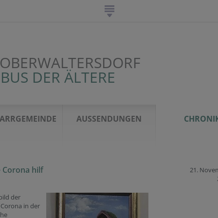
 OBERWALTERSDORF
OBUS DER ÄLTERE
FARRGEMEINDE
AUSSENDUNGEN
CHRONI
e Corona hilf
21. Nove
ild der
 Corona in der
che