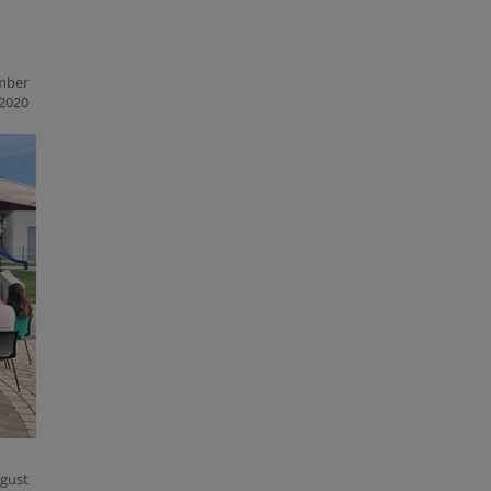
mber
2020
ugust