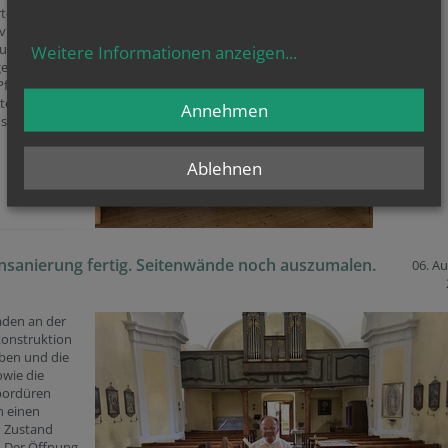
rten
vikar Petrus
und Pfarrer
Weitere Informationen anzeigen
...
gemeinsam
 Pfarrgemeinde
tersdorf am
Annehmen
st 2020.
Ablehnen
sanierung fertig. Seitenwände noch auszumalen.
06. A
aden an der
onstruktion
oben und die
owie die
bordüren
n einen
 Zustand
. Der Öffnung