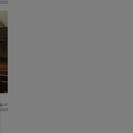
2020
ugust
2020