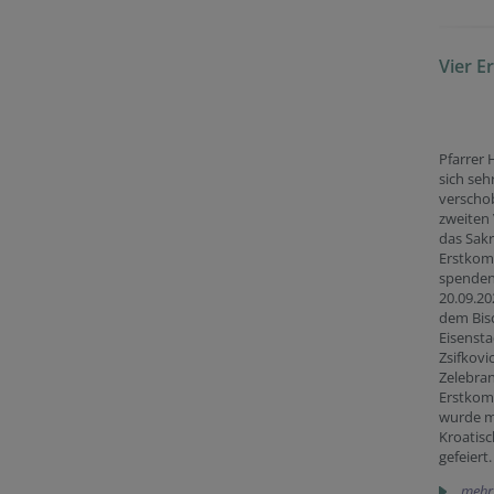
Vier 
Pfarrer 
sich seh
verschob
zweiten 
das Sak
Erstkom
spenden
20.09.20
dem Bis
Eisensta
Zsifkovic
Zelebran
Erstko
wurde m
Kroatis
gefeiert.
mehr