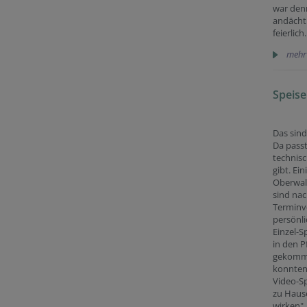
war den
andächt
feierlich.
mehr
Speis
Das sind
Da passt
technisc
gibt. Ein
Oberwal
sind na
Terminv
persönli
Einzel-
in den P
gekomm
konnten
Video-S
zu Hause
wirken".