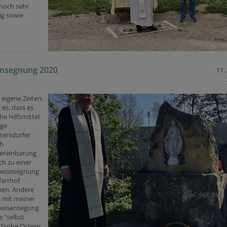
noch sehr
ig sowie
ensegnung 2020
11. 
 eigene Zeiten.
 es, dass es
he Hilfsmittel
ige
tersdorfer
ch
ereinbarung
ch zu einer
Speisesegnung
farrhof
en. Andere
 mit meiner
peisensegung
 "selbst
 Frohe Ostern