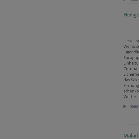
Heilig
Heuer s
Weihbisc
Jugendl
Europap
Einhaltu
Corona-
Sicherh
das Sak
Firmung.
schenkt
Wetter.
mehr
Malarb