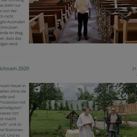
he steht nur
s von der
h nicht
agte Ausmalen
schmutzen
ände im Weg.
ir, dass das
olgen wird.
eichnam 2020
21.
chnam heuer in
eiten ohne die
nelle und
Prozession mit
erheiligsten"
nseren Ort.
ot macht
isch" und so
rei Stationen
hof. Und es