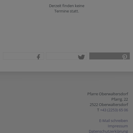
Derzeit finden keine
Termine statt.
teilen
tweet
pin it
Pfarre Oberwaltersdorf
Pfarrg. 22
2522 Oberwaltersdorf
T
+43 (2253) 65 06
E-Mail schreiben
Impressum
Datenschutzerklärung