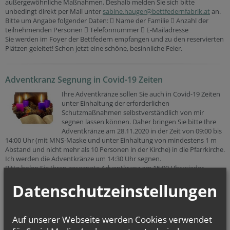
außergewöhnliche Maßnahmen. Deshalb melden Sie sich bitte
unbedingt direkt per Mail unter
sabine.hauger@bettfedernfabrik.at
an.
Bitte um Angabe folgender Daten:  Name der Familie  Anzahl der
teilnehmenden Personen  Telefonnummer  E-Mailadresse
Sie werden im Foyer der Bettfedern empfangen und zu den reservierten
Plätzen geleitet! Schon jetzt eine schöne, besinnliche Feier.
Adventkranz Segnung in Covid-19 Zeiten
Ihre Adventkränze sollen Sie auch in Covid-19 Zeiten
unter Einhaltung der erforderlichen
Schutzmaßnahmen selbstverständlich von mir
segnen lassen können. Daher bringen Sie bitte Ihre
Adventkränze am 28.11.2020 in der Zeit von 09:00 bis
14:00 Uhr (mit MNS-Maske und unter Einhaltung von mindestens 1 m
Abstand und nicht mehr als 10 Personen in der Kirche) in die Pfarrkirche.
Ich werden die Adventkränze um 14:30 Uhr segnen.
Bitte holen Sie Ihren gesegnete Adventkranz am 15:00 Uhr wieder
entsprechend ab. Gottes Segen und gesund bleiben.
Datenschutzeinstellungen
Abendmesse zum Dirndlgwand-Sonntag
Auf unserer Webseite werden Cookies verwendet
„Der Dirndlgwandsonntag bereitet uns in diesen