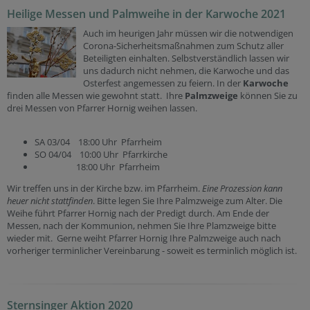
Heilige Messen und Palmweihe in der Karwoche 2021
Auch im heurigen Jahr müssen wir die notwendigen
Corona-Sicherheitsmaßnahmen zum Schutz aller
Beteiligten einhalten. Selbstverständlich lassen wir
uns dadurch nicht nehmen, die Karwoche und das
Osterfest angemessen zu feiern. In der
Karwoche
finden alle Messen wie gewohnt statt. Ihre
Palmzweige
können Sie zu
drei Messen von Pfarrer Hornig weihen lassen.
SA 03/04 18:00 Uhr Pfarrheim
SO 04/04 10:00 Uhr Pfarrkirche
18:00 Uhr Pfarrheim
Wir treffen uns in der Kirche bzw. im Pfarrheim.
Eine Prozession kann
heuer nicht stattfinden
. Bitte legen Sie Ihre Palmzweige zum Alter. Die
Weihe führt Pfarrer Hornig nach der Predigt durch. Am Ende der
Messen, nach der Kommunion, nehmen Sie Ihre Plamzweige bitte
wieder mit. Gerne weiht Pfarrer Hornig Ihre Palmzweige auch nach
vorheriger terminlicher Vereinbarung - soweit es terminlich möglich ist.
Sternsinger Aktion 2020