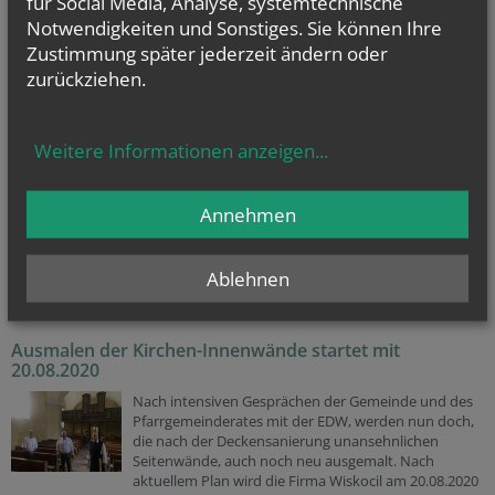
für Social Media, Analyse, systemtechnische
herausfordernden Zeiten große Freude. Mit traditioneller
Kleidung, wie Dirndln, Trachtenanzügen oder Lederhosen,
Notwendigkeiten und Sonstiges. Sie können Ihre
machen wir den Tag zu etwas Besonderem - das ist
Zustimmung später jederzeit ändern oder
wichtiger denn je! Ich bin dankbar für diese langjährige
zurückziehen.
und erfolgreiche Initiative unter dem Motto WIR TRAGEN
NIEDERÖSTERREICH."
Landeshauptfrau Johanna Mikl-Leitner
Weitere Informationen anzeigen
...
Gefeiert wird der Dirndlgwandsonntag traditionell immer rund um den
13. September, dem Festtag der Heiligen Notburga. Sie gilt als
Schutzpatronin für Mägde, Bauern und Dienstboten, die immer in
Annehmen
Tracht dargestellt wird. Um diese Tradition hochzuhalten, bitten wir
unsere Pfarrgemeinde, am 13. September in Tracht an der Abendmesse
teilzunehmen. Im Anschluss an die Heilige Messe gibt es eine
Ablehnen
gemeinsame Agape im Pfarrhof.
Ausmalen der Kirchen-Innenwände startet mit
20.08.2020
Nach intensiven Gesprächen der Gemeinde und des
Pfarrgemeinderates mit der EDW, werden nun doch,
die nach der Deckensanierung unansehnlichen
Seitenwände, auch noch neu ausgemalt. Nach
aktuellem Plan wird die Firma Wiskocil am 20.08.2020