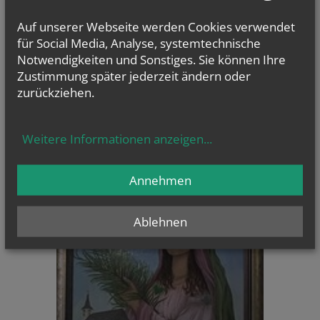
Evangelium
von heute
Auf unserer Webseite werden Cookies verwendet
Mt 16, 24-28
für Social Media, Analyse, systemtechnische
Um welchen Preis kann ein Mensch sein Leben zurückkaufen?
Notwendigkeiten und Sonstiges. Sie können Ihre
Zustimmung später jederzeit ändern oder
zurückziehen.
Weitere Informationen anzeigen
...
CHRONIK
Annehmen
Ablehnen