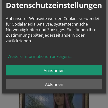
Datenschutzeinstellungen
Auf unserer Webseite werden Cookies verwendet
Evangelium
für Social Media, Analyse, systemtechnische
von heute
Notwendigkeiten und Sonstiges. Sie können Ihre
Mt 17, 14b–20
Zustimmung später jederzeit ändern oder
Wenn ihr Glauben habt, wird euch nichts unmöglich sein
zurückziehen.
Weitere Informationen anzeigen
...
Annehmen
CHRONIK
Ablehnen