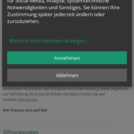
für Social Media, Analyse, systemtechnische
… Hochzeit
(weitere
Infos
...)
und
Notwendigkeiten und Sonstiges. Sie können Ihre
… Beerdigung
(weitere
Infos
...)
Zustimmung später jederzeit ändern oder
oder allgemeine Fragen? Dann kontaktieren Sie uns unter der
zurückziehen.
Telefonnummer
01
2243 411-112
Einladung
Weitere Informationen anzeigen
...
Sie wollen uns persönlich kennenlernen?
Dann freuen wir uns, Sie in der
Stiftspfarre Klosterneuburg
begrüßen
Annehmen
zu dürfen!
Sie wollen den Glauben gemeinsam mit anderen entdecken?
Ablehnen
Aktuelle Informationen zum Mitfeiern der Heiligen Messen und der
kirchlichen Aktivitäten der Stiftspfarre Klosterneuburg sowie Angebote
zur Vertiefung Ihres persönlichen Glaubens finden Sie auf
unserer
Homepage.
Wir freuen uns auf Sie!
Öffnungszeiten