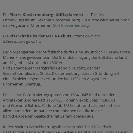
Die
Pfarre Klosterneuburg - Stiftspfarre
ist ein Teil des
Entwicklungsraum Dekanat Klosterneuburg. Die Kirche wird betreut von
den Augustiner Chorherren,
Stift Klosterneuburg.
Die
Pfarrkirche ist der Maria Geburt
(Patrozinium am
8.September)
geweiht.
Der Vorgängerbau der Stiftskirche dürfte eine urkundlich 1108 erwähnte
Marienkirche gewesen sein. Die Grundsteinlegung der Stiftskirche fand
am 12. Juni 1114 unter dem Stifter
und Babenberger Markgrafen Leopold III. statt, der den
Gesamtkomplex des Stiftes Klosterneuburg, dessen Gründung mit
einer Schleier-Legende verbunden ist, 1133 den Augustiner
Chorherren übertrug.
Diese erste Barockisierungsphase von 1634-1645 fand unter den
Architekten Andrea Retti (1634/35), Johann Jakob Spaz (1636/37)
und Giovanni Battista Carlone (ab 1638) statt und zeichnet sich vor
allem durch den Umbau der romanischen Basilika in eine
barocke Abseiten-Saalkirche mit Seitenkapellen aus.
In der zweiten Barockisierungsphase von 1680 bis 1702 erhielt
das Langhaus eine hochbarocke Freskenausstattung von Johann Georg