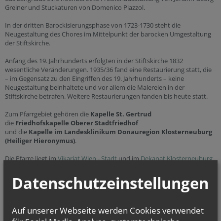
Greiner und Stuckaturen von Domenico Piazzol.
In der dritten Barockisierungsphase von 1723-1730 steht die
Neugestaltung des Chores im Mittelpunkt der barocken Umgestaltung
der Stiftskirche.
Anfang des 19. Jahrhunderts erfolgten in der Stiftskirche 1832
wesentliche Veränderungen. 1935/36 fand eine Restaurierung statt, die
– im Gegensatz zu den Eingriffen des 19. Jahrhunderts – keine
Neugestaltung beinhaltete und vor allem die Malereien in der
Stiftskirche betrafen. Weitere Restaurierungen fanden bis heute statt.
Zum Pfarrgebiet gehören die
Kapelle St. Gertrud
die
Friedhofskapelle Oberer Stadtfriedhof
und die
Kapelle im Landesklinikum Donauregion Klosterneuburg
(Heiliger Hieronymus)
.
Die Pfarre liegt im
Vikariat Wien - Stadt
und im
Dekanat Klosterneuburg.
Datenschutzeinstellungen
Sie haben Fragen zu
… Taufe
(weitere
Infos
...)
… Erstkommunion
(weitere
Infos
...)
Auf unserer Webseite werden Cookies verwendet
… Firmung
(weitere
Infos
...)