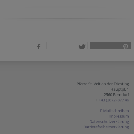
teilen
tweet
pin it
Pfarre St. Veit an der Triesting
Hauptpl. 1
2560 Berndorf
T
+43 (2672) 877 46
E-Mail schreiben
Impressum
Datenschutzerklärung
Barrierefreiheitserklärung