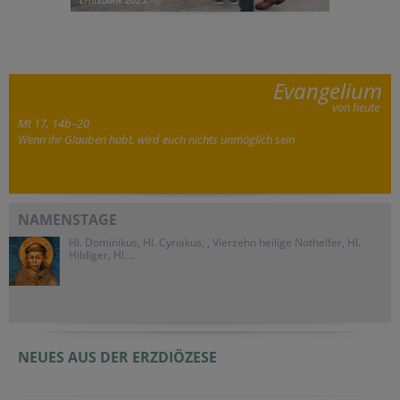
Evangelium
von heute
Mt 17, 14b–20
Wenn ihr Glauben habt, wird euch nichts unmöglich sein
NAMENSTAGE
Hl. Dominikus, Hl. Cyriakus, , Vierzehn heilige Nothelfer, Hl.
Hildiger, Hl....
NEUES AUS DER ERZDIÖZESE