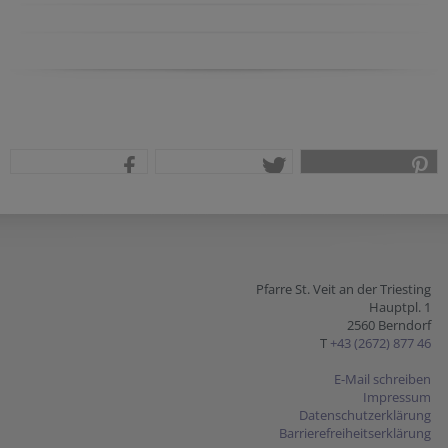
teilen
tweet
pin it
Pfarre St. Veit an der Triesting
Hauptpl. 1
2560 Berndorf
T
+43 (2672) 877 46
E-Mail schreiben
Impressum
Datenschutzerklärung
Barrierefreiheitserklärung