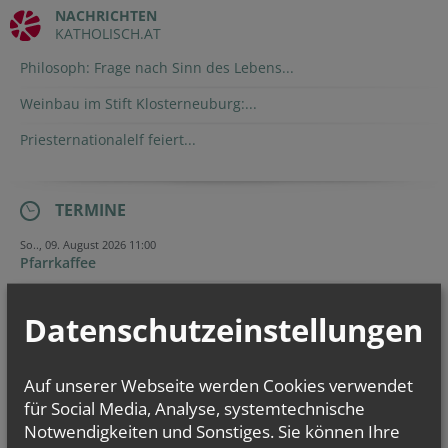
NACHRICHTEN
KATHOLISCH.AT
Philosoph: Frage nach Sinn des Lebens...
Weinbau im Stift Klosterneuburg:...
Priesternationalelf feiert...
TERMINE
So.., 09. August 2026 11:00
Pfarrkaffee
Mo.., 10. August 2026 14:30
Treffen der Legio Mariä
Datenschutzeinstellungen
So.., 16. August 2026 11:00
Pfarrkaffee
Auf unserer Webseite werden Cookies verwendet
für Social Media, Analyse, systemtechnische
Notwendigkeiten und Sonstiges. Sie können Ihre
NAMENSTAGE