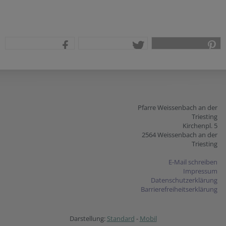
teilen
tweet
pin it
Pfarre Weissenbach an der
Triesting
Kirchenpl. 5
2564 Weissenbach an der
Triesting
E-Mail schreiben
Impressum
Datenschutzerklärung
Barrierefreiheitserklärung
Darstellung:
Standard
-
Mobil