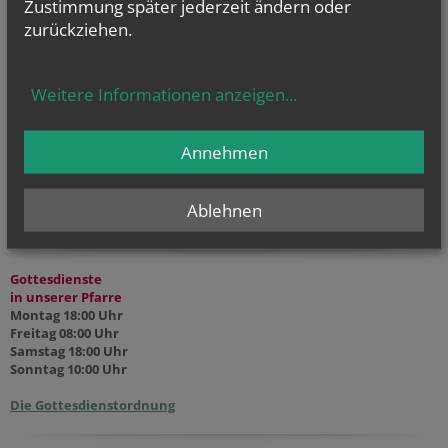
Zustimmung später jederzeit ändern oder
Hl. Teresia Benedicta vom Kreuz (Edith Stein), Hl. Hathumar,
Hl. Romanus von Rom
zurückziehen.
Weitere Informationen anzeigen
...
Annehmen
HOME
Ablehnen
Gottesdienste
in unserer Pfarre
Montag 18:00 Uhr
Freitag 08:00 Uhr
Samstag 18:00 Uhr
Sonntag 10:00 Uhr
Die Gottesdienstordnung