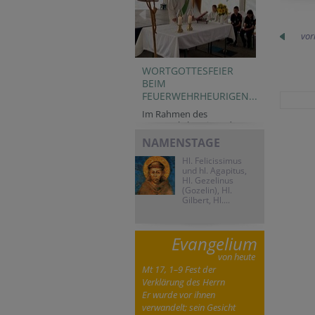
vor
WORTGOTTESFEIER
BEIM
FEUERWEHRHEURIGEN...
Im Rahmen des
Feuerwehrheurigen der...
NAMENSTAGE
Hl. Felicissimus
und hl. Agapitus,
Hl. Gezelinus
(Gozelin), Hl.
Gilbert, Hl....
Evangelium
von heute
Mt 17, 1–9 Fest der
Verklärung des Herrn
Er wurde vor ihnen
verwandelt; sein Gesicht