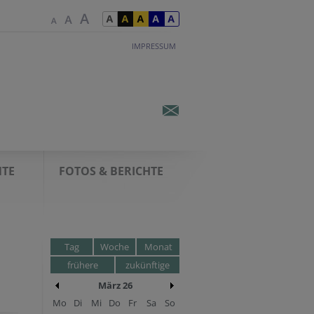
IMPRESSUM
TE
FOTOS & BERICHTE
Tag
Woche
Monat
frühere
zukünftige
März 26
Mo
Di
Mi
Do
Fr
Sa
So