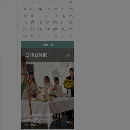
23
24
25
26
27
28
01
02
03
04
05
06
07
08
09
10
11
12
13
14
15
16
17
18
19
20
21
22
23
24
25
26
27
28
29
30
31
01
02
03
04
05
heute
CHRONIK
Wortgottesfeier beim
Feuerwehrheurigen Klein-
Neusiedl