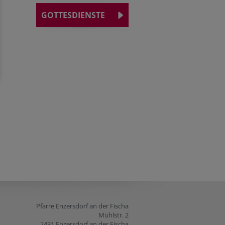
GOTTESDIENSTE
Pfarre Enzersdorf an der Fischa
Mühlstr. 2
2431 Enzersdorf an der Fischa