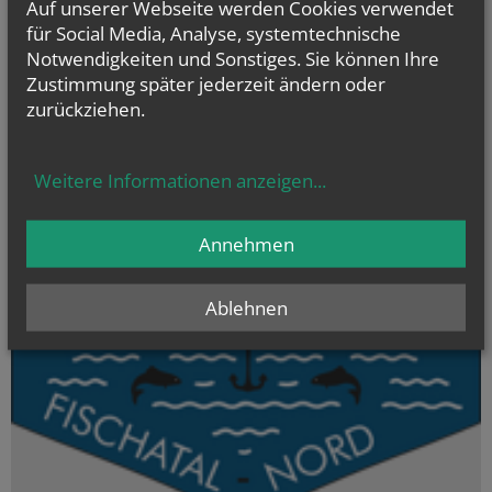
Auf unserer Webseite werden Cookies verwendet
für Social Media, Analyse, systemtechnische
Notwendigkeiten und Sonstiges. Sie können Ihre
Evangelium
Zustimmung später jederzeit ändern oder
von heute
zurückziehen.
Mt 17, 1–9 Fest der Verklärung des Herrn
Er wurde vor ihnen verwandelt; sein Gesicht leuchtete wie die Sonne
Weitere Informationen anzeigen
...
Annehmen
Ablehnen