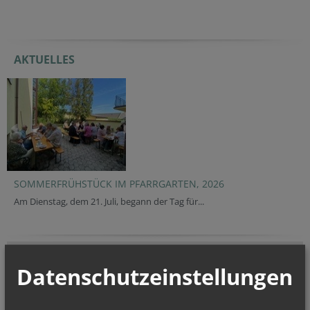
AKTUELLES
SOMMERFRÜHSTÜCK IM PFARRGARTEN, 2026
Am Dienstag, dem 21. Juli, begann der Tag für...
NAMENSTAGE
Datenschutzeinstellungen
Hl. Felicissimus und hl. Agapitus, Hl. Gezelinus (Gozelin), Hl.
Gilbert, Hl....