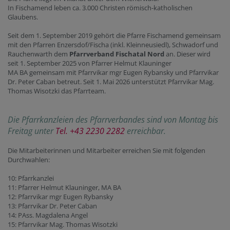
In Fischamend leben ca. 3.000 Christen römisch-katholischen
Glaubens.
Seit dem 1. September 2019 gehört die Pfarre Fischamend gemeinsam
mit den Pfarren Enzersdof/Fischa (inkl. Kleinneusiedl), Schwadorf und
Rauchenwarth dem
Pfarrverband Fischatal Nord
an. Dieser wird
seit 1. September 2025 von Pfarrer Helmut Klauninger
MA BA gemeinsam mit Pfarrvikar mgr Eugen Rybansky und Pfarrvikar
Dr. Peter Caban betreut. Seit 1. Mai 2026 unterstützt Pfarrvikar Mag.
Thomas Wisotzki das Pfarrteam.
Die Pfarrkanzleien des Pfarrverbandes sind von Montag bis
Freitag unter
Tel. +43 2230 2282
erreichbar.
Die Mitarbeiterinnen und Mitarbeiter erreichen Sie mit folgenden
Durchwahlen:
10: Pfarrkanzlei
11: Pfarrer Helmut Klauninger, MA BA
12: Pfarrvikar mgr Eugen Rybansky
13: Pfarrvikar Dr. Peter Caban
14: PAss. Magdalena Angel
15: Pfarrvikar Mag. Thomas Wisotzki