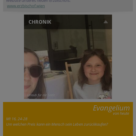
Website unseres neuen Erzbischofs:
www.erzbischof.wien
CHRONIK
Urlaub für die Seele
Evangelium
von heute
Mt 16, 24-28
Um welchen Preis kann ein Mensch sein Leben zurückkaufen?