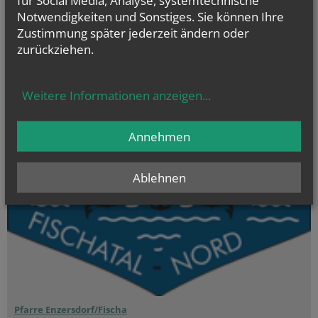
Evangelium
Notwendigkeiten und Sonstiges. Sie können Ihre
von heute
Mt 16, 24-28
Zustimmung später jederzeit ändern oder
Um welchen Preis kann ein Mensch sein Leben zurückkaufen?
zurückziehen.
Weitere Informationen anzeigen
...
Annehmen
Ablehnen
Pfarre Enzersdorf/Fischa