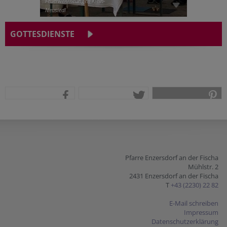
Feuerwehrheurigen Klein-
Neusiedl
GOTTESDIENSTE
teilen
tweet
pin it
Pfarre Enzersdorf an der Fischa
Mühlstr. 2
2431 Enzersdorf an der Fischa
T
+43 (2230) 22 82
E-Mail schreiben
Impressum
Datenschutzerklärung