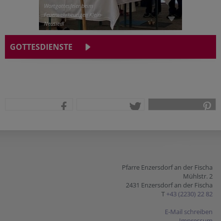
Wortgottesfeier beim
Feuerwehrheurigen Klein-
Neusiedl
GOTTESDIENSTE
teilen
tweet
pin it
Pfarre Enzersdorf an der Fischa
Mühlstr. 2
2431 Enzersdorf an der Fischa
T
+43 (2230) 22 82
E-Mail schreiben
Impressum