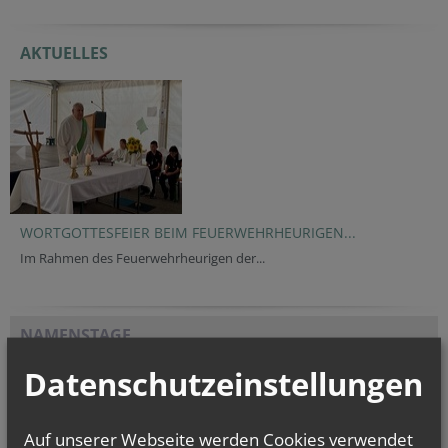
AKTUELLES
WORTGOTTESFEIER BEIM FEUERWEHRHEURIGEN...
Im Rahmen des Feuerwehrheurigen der...
NAMENSTAGE
Hl. Teresia Benedicta vom Kreuz (Edith Stein), Hl. Hathumar,
Datenschutzeinstellungen
Hl. Romanus von Rom
Auf unserer Webseite werden Cookies verwendet