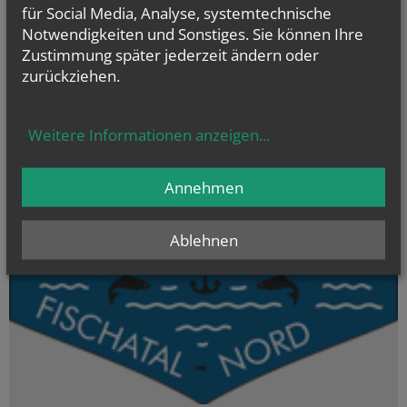
für Social Media, Analyse, systemtechnische
Evangelium
Notwendigkeiten und Sonstiges. Sie können Ihre
von heute
Zustimmung später jederzeit ändern oder
Mt 14, 22–33
zurückziehen.
Herr, befiehl, dass ich auf dem Wasser zu dir komme
Weitere Informationen anzeigen
...
Annehmen
Ablehnen