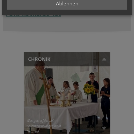
Ablehnen
Pfarre Schwadorf
Pfarrverband Fischatal Nord
CHRONIK
Wortgottesfeier beim
Feuerwehrheurigen Klein-
Neusiedl