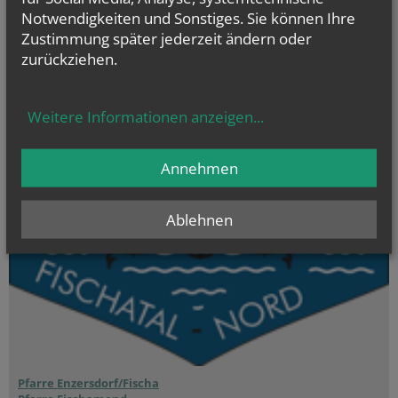
von heute
Notwendigkeiten und Sonstiges. Sie können Ihre
Mt 17, 1–9 Fest der Verklärung des Herrn
Zustimmung später jederzeit ändern oder
Er wurde vor ihnen verwandelt; sein Gesicht leuchtete wie die Sonne
zurückziehen.
Weitere Informationen anzeigen
...
Annehmen
Ablehnen
Pfarre Enzersdorf/Fischa