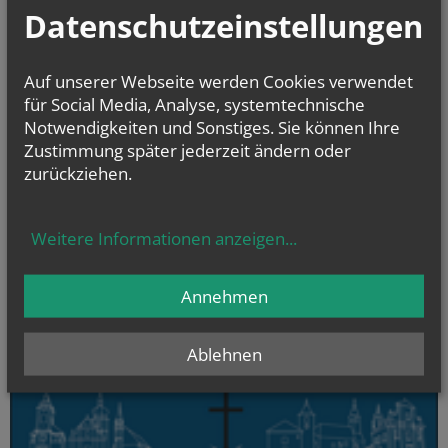
Datenschutzeinstellungen
NAMENSTAGE
Auf unserer Webseite werden Cookies verwendet
Hl. Xystus (Sixtus) II., Papst, und Gefährten; Märtyrer, Hl.
für Social Media, Analyse, systemtechnische
Kajetan, Hl....
Notwendigkeiten und Sonstiges. Sie können Ihre
Zustimmung später jederzeit ändern oder
zurückziehen.
Evangelium
von heute
Weitere Informationen anzeigen
...
Mt 16, 24-28
Um welchen Preis kann ein Mensch sein Leben zurückkaufen?
Annehmen
Ablehnen