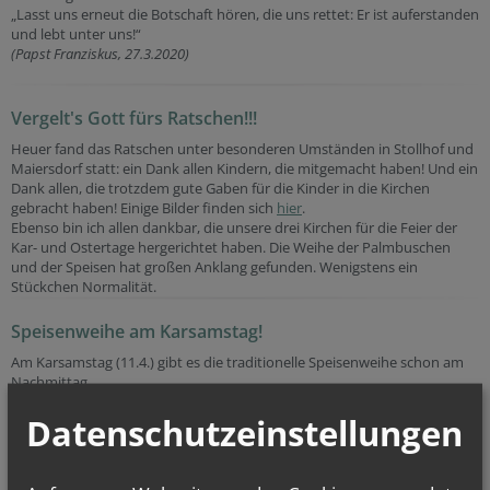
„Lasst uns erneut die Botschaft hören, die uns rettet: Er ist auferstanden
und lebt unter uns!“
(Papst Franziskus, 27.3.2020)
Vergelt's Gott fürs Ratschen!!!
Heuer fand das Ratschen unter besonderen Umständen in Stollhof und
Maiersdorf statt: ein Dank allen Kindern, die mitgemacht haben! Und ein
Dank allen, die trotzdem gute Gaben für die Kinder in die Kirchen
gebracht haben! Einige Bilder finden sich
hier
.
Ebenso bin ich allen dankbar, die unsere drei Kirchen für die Feier der
Kar- und Ostertage hergerichtet haben. Die Weihe der Palmbuschen
und der Speisen hat großen Anklang gefunden. Wenigstens ein
Stückchen Normalität.
Speisenweihe am Karsamstag!
Am Karsamstag (11.4.) gibt es die traditionelle Speisenweihe schon am
Nachmittag.
Bitte bringt eure Speisen bis 15 Uhr in eine der drei Kirchen
Datenschutzeinstellungen
(Muthmannsdorf - Stollhof - Maiersdorf)!
Ab 16 Uhr könnt Ihr die gesegneten Speisen wieder abholen.
Ein großes DANKE an alle Ratschenkinder!!! Wer den Ratschenkindern