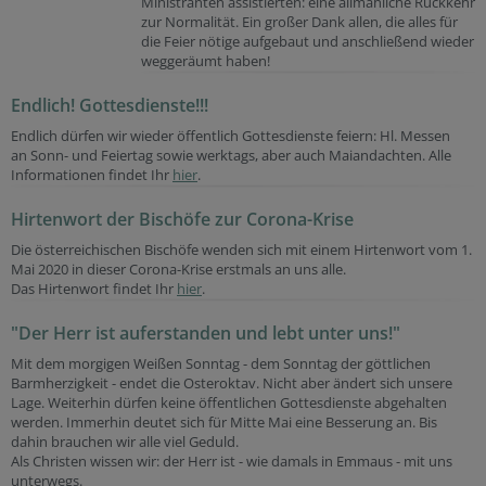
Ministranten assistierten: eine allmähliche Rückkehr
zur Normalität. Ein großer Dank allen, die alles für
die Feier nötige aufgebaut und anschließend wieder
weggeräumt haben!
Endlich! Gottesdienste!!!
Endlich dürfen wir wieder öffentlich Gottesdienste feiern: Hl. Messen
an Sonn- und Feiertag sowie werktags, aber auch Maiandachten. Alle
Informationen findet Ihr
hier
.
Hirtenwort der Bischöfe zur Corona-Krise
Die österreichischen Bischöfe wenden sich mit einem Hirtenwort vom 1.
Mai 2020 in dieser Corona-Krise erstmals an uns alle.
Das Hirtenwort findet Ihr
hier
.
"Der Herr ist auferstanden und lebt unter uns!"
Mit dem morgigen Weißen Sonntag - dem Sonntag der göttlichen
Barmherzigkeit - endet die Osteroktav. Nicht aber ändert sich unsere
Lage. Weiterhin dürfen keine öffentlichen Gottesdienste abgehalten
werden. Immerhin deutet sich für Mitte Mai eine Besserung an. Bis
dahin brauchen wir alle viel Geduld.
Als Christen wissen wir: der Herr ist - wie damals in Emmaus - mit uns
unterwegs.