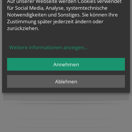
Auf unserer Webseite werden Cookies verwendet
etwas zukommen lassen möchte: Süßigkeiten bitte am Platz der
für Social Media, Analyse, systemtechnische
Speisenweihe deponieren, Geldspenden bitte in den Opferstock -
Vergelt's Gott!
Notwendigkeiten und Sonstiges. Sie können Ihre
Zustimmung später jederzeit ändern oder
zurückziehen.
vorherige
weitere
1
2
Weitere Informationen anzeigen
...
Annehmen
NAMENSTAGE
Hl. Xystus (Sixtus) II., Papst, und Gefährten; Märtyrer, Hl.
Kajetan, Hl....
Ablehnen