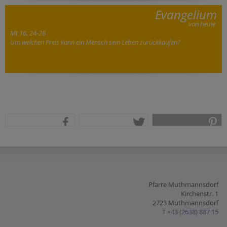
Evangelium
von heute
Mt 16, 24-28
Um welchen Preis kann ein Mensch sein Leben zurückkaufen?
teilen
tweet
pin it
Pfarre Muthmannsdorf
Kirchenstr. 1
2723 Muthmannsdorf
T
+43 (2638) 887 15