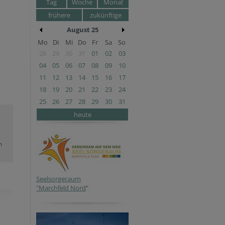
Tag
Woche
Monat
frühere
zukünftige
August 25
Mo
Di
Mi
Do
Fr
Sa
So
28
29
30
31
01
02
03
04
05
06
07
08
09
10
11
12
13
14
15
16
17
18
19
20
21
22
23
24
25
26
27
28
29
30
31
heute
m
Seelsorgeraum
"Marchfeld Nord
"