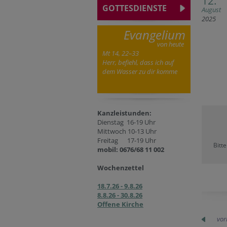
12.
GOTTESDIENSTE
August
2025
Evangelium
von heute
Mt 14, 22–33
Herr, befiehl, dass ich auf
dem Wasser zu dir komme
Kanzleistunden:
Dienstag 16-19 Uhr
Mittwoch 10-13 Uhr
Freitag 17-19 Uhr
Bitt
mobil: 0676/68 11 002
Wochenzettel
18.7.26 - 9.8.26
8.8.26 - 30.8.26
Offene Kirche
vor