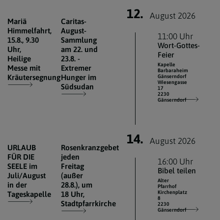
12.
August 2026
Mariä
Caritas-
Himmelfahrt,
August-
11:00 Uhr
15.8., 9.30
Sammlung
Wort-Gottes-
Uhr,
am 22. und
Feier
Heilige
23.8. -
Kapelle
Messe mit
Extremer
Barbaraheim
Kräutersegnung
Hunger im
Gänserndorf
Wiesengasse
Südsudan
17
2230
Gänserndorf
14.
August 2026
URLAUB
Rosenkranzgebet
FÜR DIE
jeden
16:00 Uhr
SEELE im
Freitag
Bibel teilen
Juli/August
(außer
Alter
in der
28.8.), um
Pfarrhof
Kirchenplatz
Tageskapelle
18 Uhr,
8
Stadtpfarrkirche
2230
Gänserndorf