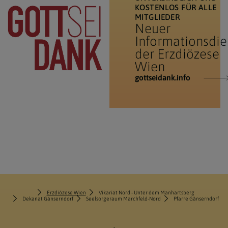
KOSTENLOS FÜR ALLE
MITGLIEDER
Neuer
Informationsdie
der Erzdiözese
Wien
gottseidank.info
Erzdiözese Wien
Vikariat Nord - Unter dem Manhartsberg
Dekanat Gänserndorf
Seelsorgeraum Marchfeld-Nord
Pfarre Gänserndorf