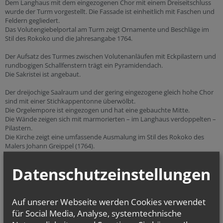
Dem Langhaus mit dem eingezogenen Chor mit einem Dreiseitschluss
wurde der Turm vorgestellt. Die Fassade ist einheitlich mit Faschen und
Feldern gegliedert.
Das Volutengiebelportal am Turm zeigt Ornamente und Beschläge im
Stil des Rokoko und die Jahresangabe 1764.
Der Aufsatz des Turmes zwischen Volutenanläufen mit Eckpilastern und
rundbogigen Schallfenstern trägt ein Pyramidendach.
Die Sakristei ist angebaut.
Der dreijochige Saalraum und der gering eingezogene gleich hohe Chor
sind mit einer Stichkappentonne überwölbt.
Die Orgelempore ist eingezogen und hat eine gebauchte Mitte.
Die Wände zeigen sich mit marmorierten – im Langhaus verdoppelten –
Pilastern.
Die Kirche zeigt eine umfassende Ausmalung im Stil des Rokoko des
Malers Johann Greippel (1764).
Das Langhaus zeigt die Berufung der Söhne des Zebedäus und
Evangelisten, der Triumphbogen zeigt das Wappen Sinzendorf und
Datenschutzeinstellungen
Grisaillebüsten Peter und Paul, der Chor zeigt Engel in einer
Scheinkuppel.
Die Pfarre liegt im
Vikariat Unter dem Manhartsberg
und im
Dekanat
Auf unserer Webseite werden Cookies verwendet
Stockerau
.
für Social Media, Analyse, systemtechnische