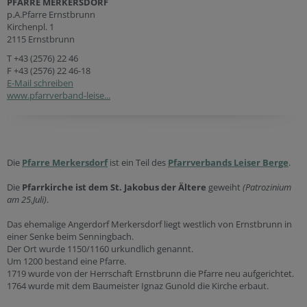
PFARRE MERKERSDORF
p.A.Pfarre Ernstbrunn
Kirchenpl. 1
2115 Ernstbrunn
T
+43 (2576) 22 46
F +43 (2576) 22 46-18
E-Mail schreiben
www.pfarrverband-leise...
Die
Pfarre Merkersdorf
ist ein Teil des
Pfarrverbands Leiser Berge
.
Die
Pfarrkirche ist dem St. Jakobus der Ältere
geweiht
(Patrozinium
am 25.Juli)
.
Das ehemalige Angerdorf Merkersdorf liegt westlich von Ernstbrunn in
einer Senke beim Senningbach.
Der Ort wurde 1150/1160 urkundlich genannt.
Um 1200 bestand eine Pfarre.
1719 wurde von der Herrschaft Ernstbrunn die Pfarre neu aufgerichtet.
1764 wurde mit dem Baumeister Ignaz Gunold die Kirche erbaut.