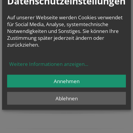
Datenschutzeinstellungen
in der Nähe
nach Plz
Auf unserer Webseite werden Cookies verwendet
für Social Media, Analyse, systemtechnische
TERMINE
Notwendigkeiten und Sonstiges. Sie können Ihre
Mo.., 10. August 2026 09:00
Zustimmung später jederzeit ändern oder
Zwergerl-Treff im Pfarrhof Gaubitsch
zurückziehen.
Fr.., 14. August 2026 18:00
Binden der Kräutersträußchen
Weitere Informationen anzeigen
...
NAMENSTAGE
Annehmen
Hl. Felicissimus und hl. Agapitus, Hl. Gezelinus (Gozelin), Hl.
Gilbert, Hl....
Ablehnen