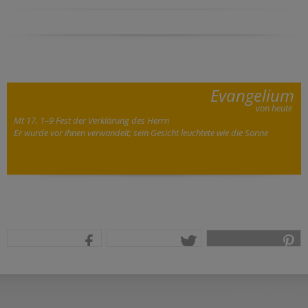
Evangelium
von heute
Mt 17, 1–9 Fest der Verklärung des Herrn
Er wurde vor ihnen verwandelt; sein Gesicht leuchtete wie die Sonne
teilen
tweet
pin it