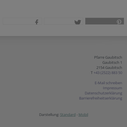
teilen
tweet
pin it
Pfarre Gaubitsch
Gaubitsch 1
2154 Gaubitsch
T
+43 (2522) 883 50
E-Mail schreiben
Impressum
Datenschutzerklärung
Barrierefreiheitserklärung
Darstellung:
Standard
-
Mobil