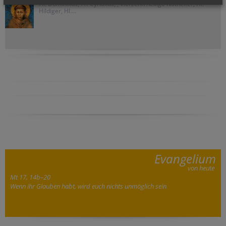
Hl. Dominikus, Hl. Cyriakus, , Vierzehn heilige Nothelfer, Hl.
Hildiger, Hl....
Evangelium
von heute
Mt 17, 14b–20
Wenn ihr Glauben habt, wird euch nichts unmöglich sein