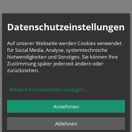
GOTTESDIENSTE
Datenschutzeinstellungen
Finden Sie Gottesdienste in Ihrer Umgebung
Auf unserer Webseite werden Cookies verwendet
für Social Media, Analyse, systemtechnische
in der Nähe
Notwendigkeiten und Sonstiges. Sie können Ihre
nach Plz
Zustimmung später jederzeit ändern oder
zurückziehen.
TERMINE
Mo.., 10. August 2026 09:00
Weitere Informationen anzeigen
...
Zwergerl-Treff im Pfarrhof Gaubitsch
Fr.., 14. August 2026 18:00
Annehmen
Binden der Kräutersträußchen
Ablehnen
NAMENSTAGE