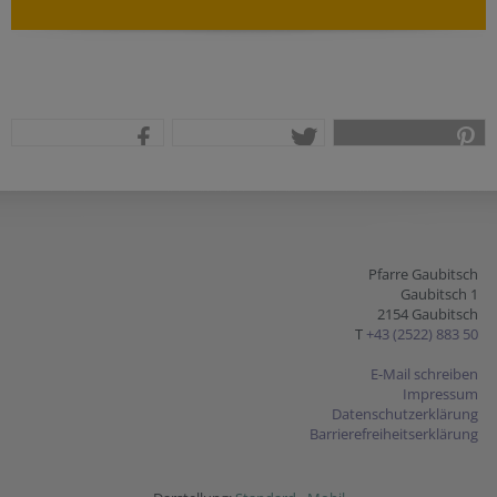
teilen
tweet
pin it
Pfarre Gaubitsch
Gaubitsch 1
2154 Gaubitsch
T
+43 (2522) 883 50
E-Mail schreiben
Impressum
Datenschutzerklärung
Barrierefreiheitserklärung