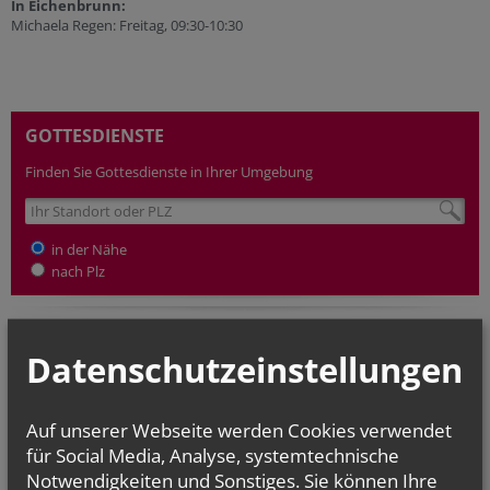
In Eichenbrunn:
Michaela Regen: Freitag, 09:30-10:30
GOTTESDIENSTE
Finden Sie Gottesdienste in Ihrer Umgebung
in der Nähe
nach Plz
TERMINE
Datenschutzeinstellungen
Mo.., 10. August 2026 09:00
Zwergerl-Treff im Pfarrhof Gaubitsch
Auf unserer Webseite werden Cookies verwendet
Fr.., 14. August 2026 18:00
für Social Media, Analyse, systemtechnische
Binden der Kräutersträußchen
Notwendigkeiten und Sonstiges. Sie können Ihre