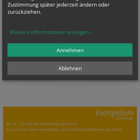
Zustimmung später jederzeit ändern oder
NAMENSTAGE
zurückziehen.
Hl. Felicissimus und hl. Agapitus, Hl. Gezelinus (Gozelin), Hl.
Gilbert, Hl....
Weitere Informationen anzeigen
...
Annehmen
Ablehnen
Evangelium
von heute
Mt 17, 1–9 Fest der Verklärung des Herrn
Er wurde vor ihnen verwandelt; sein Gesicht leuchtete wie die Sonne