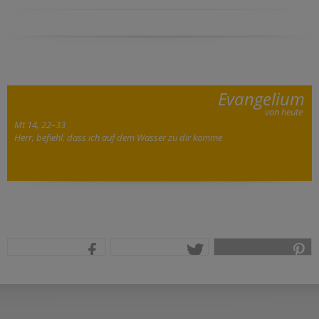
Evangelium
von heute
Mt 14, 22–33
Herr, befiehl, dass ich auf dem Wasser zu dir komme
teilen
tweet
pin it