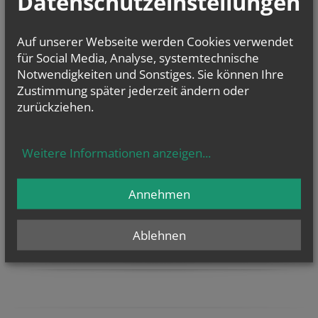
Datenschutzeinstellungen
in der Nähe
nach Plz
Auf unserer Webseite werden Cookies verwendet
für Social Media, Analyse, systemtechnische
TERMINE
Notwendigkeiten und Sonstiges. Sie können Ihre
Mo.., 10. August 2026 09:00
Zustimmung später jederzeit ändern oder
Zwergerl-Treff im Pfarrhof Gaubitsch
zurückziehen.
Fr.., 14. August 2026 18:00
Binden der Kräutersträußchen
Weitere Informationen anzeigen
...
NAMENSTAGE
Annehmen
Hl. Teresia Benedicta vom Kreuz (Edith Stein), Hl. Hathumar,
Hl. Romanus von Rom
Ablehnen