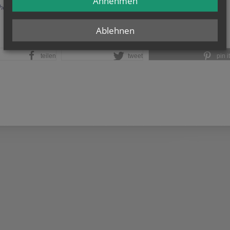
Annehmen
herige
Ablehnen
teilen
tweet
pin it