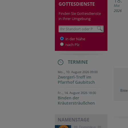
18.
GOTTESDIENSTE
Mai
2026
Finden Sie Gottesdienste
in Ihrer Umgebung
in der Nähe
nach Plz
TERMINE
Mo.., 10. August 2026 09:00
Zwergerl-Treff im
Pfarrhof Gaubitsch
Bitt
Fr.., 14. August 2026 18:00
Binden der
Kräutersträußchen
NAMENSTAGE
Hl. Dominikus, Hl.