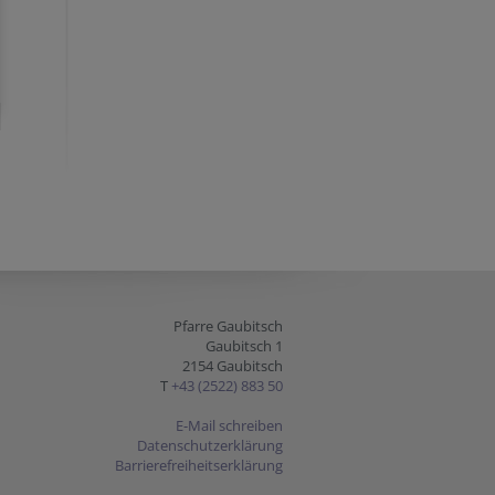
Pfarre Gaubitsch
Gaubitsch 1
2154 Gaubitsch
T
+43 (2522) 883 50
E-Mail schreiben
Datenschutzerklärung
Barrierefreiheitserklärung