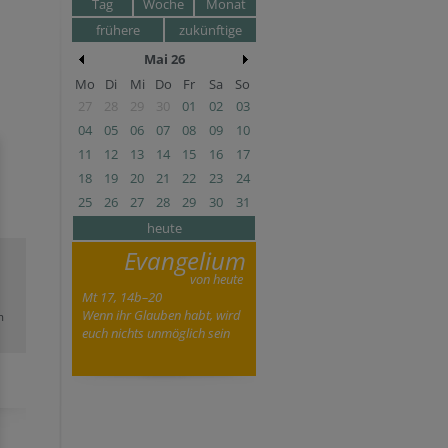
Tag
Woche
Monat
frühere
zukünftige
Mai 26
Mo
Di
Mi
Do
Fr
Sa
So
27
28
29
30
01
02
03
04
05
06
07
08
09
10
11
12
13
14
15
16
17
18
19
20
21
22
23
24
25
26
27
28
29
30
31
heute
Evangelium
von heute
Mt 17, 14b–20
Wenn ihr Glauben habt, wird
m
euch nichts unmöglich sein