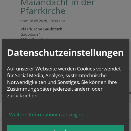
Maiandacht in der
Pfarrkirche
von: 18.05.2026,
19:00 Uhr
Pfarrkirche Gaubitsch
Gaubitsch 1
2154 - Gaubitsch
Datenschutzeinstellungen
Auf unserer Webseite werden Cookies verwendet
für Social Media, Analyse, systemtechnische
Notwendigkeiten und Sonstiges. Sie können Ihre
Zustimmung erforderlich!
Zustimmung später jederzeit ändern oder
e akzeptieren Sie
Cookies von Google Maps
und
laden Sie die Seite neu
, u
zurückziehen.
diesen Inhalt sehen zu können.
Weitere Informationen anzeigen
...