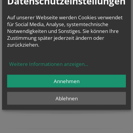
Datenschutzeinstellungen
in der Nähe
nach Plz
Auf unserer Webseite werden Cookies verwendet
für Social Media, Analyse, systemtechnische
TERMINE
Notwendigkeiten und Sonstiges. Sie können Ihre
Mo.., 10. August 2026 09:00
Zustimmung später jederzeit ändern oder
Zwergerl-Treff im Pfarrhof Gaubitsch
zurückziehen.
Fr.., 14. August 2026 18:00
Binden der Kräutersträußchen
Weitere Informationen anzeigen
...
NAMENSTAGE
Annehmen
Hl. Felicissimus und hl. Agapitus, Hl. Gezelinus (Gozelin), Hl.
Gilbert, Hl....
Ablehnen