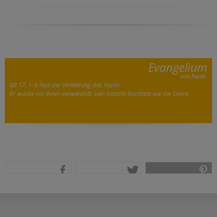
Evangelium
von heute
Mt 17, 1–9 Fest der Verklärung des Herrn
Er wurde vor ihnen verwandelt; sein Gesicht leuchtete wie die Sonne
teilen
tweet
pin it