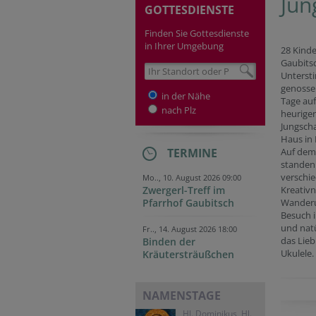
Jun
GOTTESDIENSTE
Finden Sie Gottesdienste
in Ihrer Umgebung
28 Kinde
Gaubits
Unterst
genosse
in der Nähe
Tage au
nach Plz
heurige
Jungscha
Haus in
TERMINE
Auf de
standen
verschie
Mo.., 10. August 2026 09:00
Zwergerl-Treff im
Kreativn
Pfarrhof Gaubitsch
Wanderu
Besuch i
und natü
Fr.., 14. August 2026 18:00
das Lieb
Binden der
Ukulele.
Kräutersträußchen
NAMENSTAGE
Hl. Dominikus, Hl.