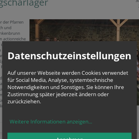
gscharlager
30
r der Pfarren
ch und
inkenbrunn
n actionreiche
f dem
n
Datenschutzeinstellungen
rlager im K-
 Eggenburg.
m Programm
Auf unserer Webseite werden Cookies verwendet
denste Spiele,
für Social Media, Analyse, systemtechnische
achmittg,
Notwendigkeiten und Sonstiges. Sie können Ihre
ng, ein
Zustimmung später jederzeit ändern oder
m Freibad -
rlich auch
zurückziehen.
lingsspiel
Weitere Informationen anzeigen
...