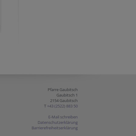
Pfarre Gaubitsch
Gaubitsch 1
2154 Gaubitsch
T
+43 (2522) 883 50
E-Mail schreiben
Datenschutzerklärung
Barrierefreiheitserklärung