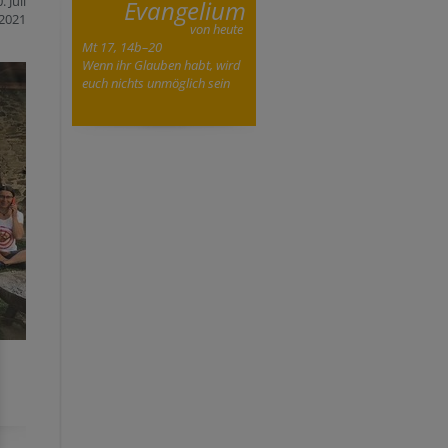
. Juli
Evangelium
2021
von heute
Mt 17, 14b–20
Wenn ihr Glauben habt, wird
euch nichts unmöglich sein