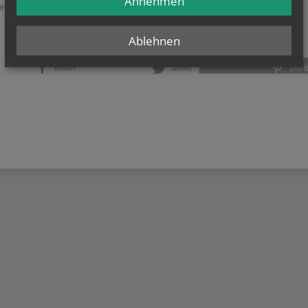
Annehmen
Einträge anzeigen
Ablehnen
teilen
tweet
pin it