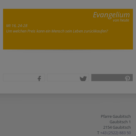
Evangelium
von heute
Mt 16, 24-28
Um welchen Preis kann ein Mensch sein Leben zurückkaufen?
teilen
tweet
pin it
Pfarre Gaubitsch
Gaubitsch 1
2154 Gaubitsch
T
+43 (2522) 883 50