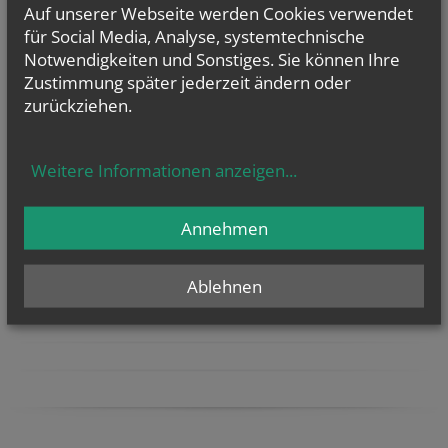
Auf unserer Webseite werden Cookies verwendet
Mo.., 10. August 2026 09:00
für Social Media, Analyse, systemtechnische
Zwergerl-Treff im Pfarrhof Gaubitsch
Notwendigkeiten und Sonstiges. Sie können Ihre
Zustimmung später jederzeit ändern oder
Fr.., 14. August 2026 18:00
zurückziehen.
Binden der Kräutersträußchen
NAMENSTAGE
Weitere Informationen anzeigen
...
Hl. Xystus (Sixtus) II., Papst, und Gefährten; Märtyrer, Hl.
Kajetan, Hl....
Annehmen
Ablehnen