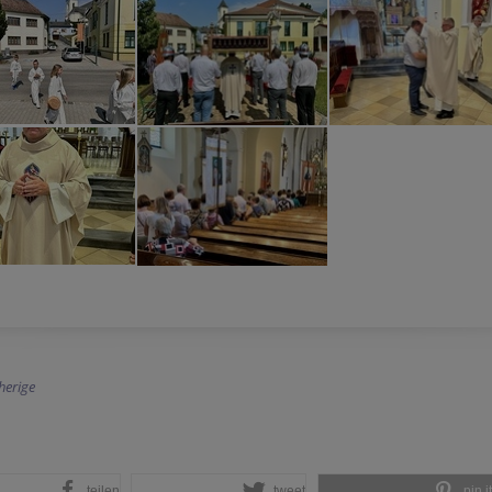
herige
teilen
tweet
pin it