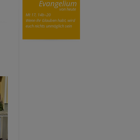
Evangelium
von heute
Mt 17, 14b–20
Wenn ihr Glauben habt, wird
euch nichts unmöglich sein