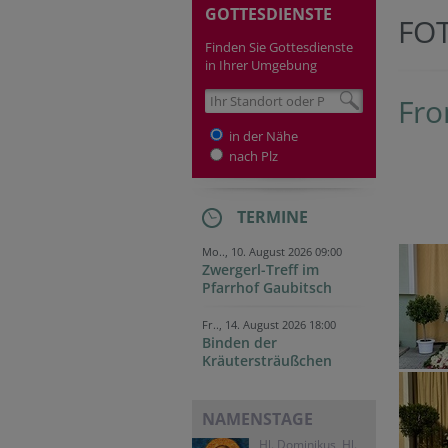
GOTTESDIENSTE
FO
Finden Sie Gottesdienste
in Ihrer Umgebung
Fro
in der Nähe
nach Plz
TERMINE
Mo.., 10. August 2026 09:00
Zwergerl-Treff im
Pfarrhof Gaubitsch
Fr.., 14. August 2026 18:00
Binden der
Kräutersträußchen
NAMENSTAGE
Hl. Dominikus, Hl.