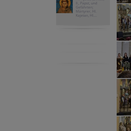
II., Papst, und
Gefährten;
Märtyrer, Hl.
Kajetan, Hl....