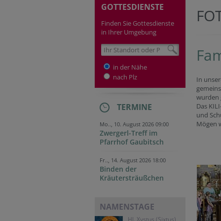
GOTTESDIENSTE
FO
Finden Sie Gottesdienste
in Ihrer Umgebung
Fam
in der Nähe
nach Plz
In unser
gemeinsa
wurden g
TERMINE
Das KILI
und Sch
Mögen wi
Mo.., 10. August 2026 09:00
Zwergerl-Treff im
Pfarrhof Gaubitsch
Fr.., 14. August 2026 18:00
Binden der
Kräutersträußchen
NAMENSTAGE
Hl. Xystus (Sixtus)