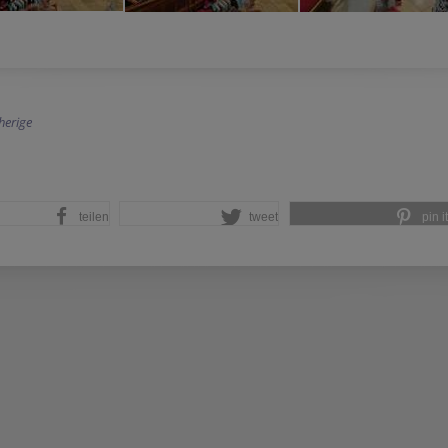
herige
teilen
tweet
pin it