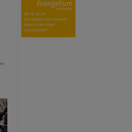
Evangelium
von heute
Mt 16, 24-28
Um welchen Preis kann ein
Mensch sein Leben
zurückkaufen?
ten