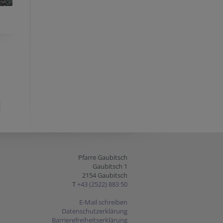
Pfarre Gaubitsch
Gaubitsch 1
2154 Gaubitsch
T
+43 (2522) 883 50
E-Mail schreiben
Datenschutzerklärung
Barrierefreiheitserklärung