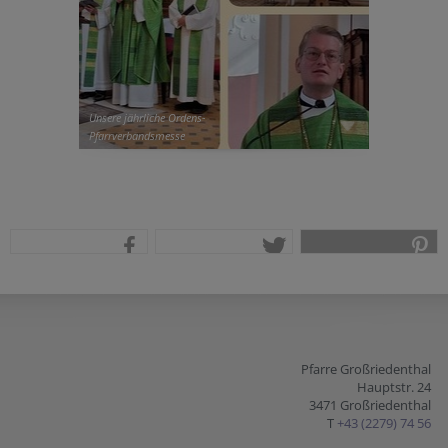
Unsere jährliche Ordens-
Pfarrverbandsmesse
teilen
tweet
pin it
Pfarre Großriedenthal
Hauptstr. 24
3471 Großriedenthal
T
+43 (2279) 74 56