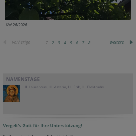
KW 26/2026
vorherige
weitere
1
2
3
4
5
6
7
8
NAMENSTAGE
Hl. Laurentius, Hl. Asteria, Hl. Erik, Hl. Plektrudis
Vergelt's Gott für Ihre Unterstützung!