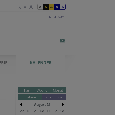
IMPRESSUM
ERIE
KALENDER
Tag
Woche
Monat
frühere
zukünftige
August 26
Mo
Di
Mi
Do
Fr
Sa
So