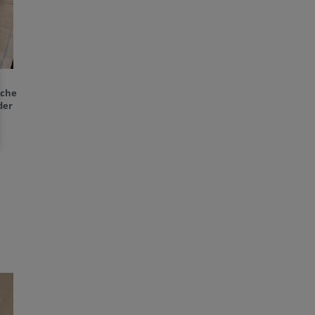
rche
der