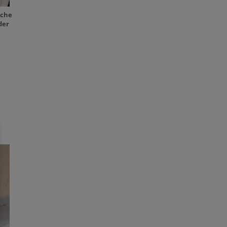
rche
der