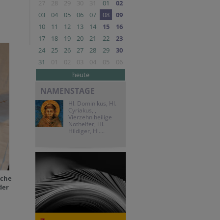
27
28
29
30
31
01
02
03
04
05
06
07
08
09
10
11
12
13
14
15
16
17
18
19
20
21
22
23
24
25
26
27
28
29
30
31
01
02
03
04
05
06
heute
NAMENSTAGE
Hl. Dominikus, Hl.
Cyriakus, ,
Vierzehn heilige
Nothelfer, Hl.
Hildiger, Hl....
rche
der