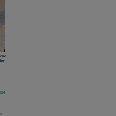
rche
der
sse
ge