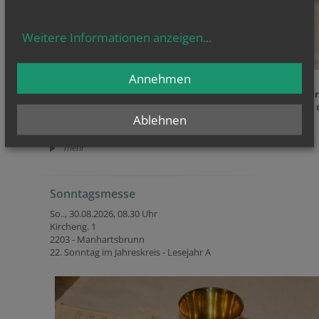
Weitere Informationen anzeigen
...
Annehmen
Caritas Augustsammlung
Achtung! Wegen der Renovierungsarbeiten in der Pfarrki
findet der Gottesdienst im Turnsaal des Kindergartens in 
Ablehnen
Kirchengasse 2 (Vis-a-Vis der Pfarrkirche) statt.
Pfarre Manhartsbrunn
mehr
Sonntagsmesse
So.., 30.08.2026,
08.30 Uhr
Kircheng. 1
2203 - Manhartsbrunn
22. Sonntag im Jahreskreis - Lesejahr A